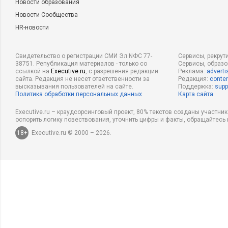
Новости образования
Новости Сообщества
HR-новости
Свидетельство о регистрации СМИ Эл NФС 77-
Сервисы, рекрут
38751. Републикация материалов - только со
Сервисы, образ
ссылкой на
Executive.ru
, с разрешения редакции
Реклама:
adverti
сайта. Редакция не несет ответственности за
Редакция:
conten
высказывания пользователей на сайте.
Поддержка:
supp
Политика обработки персональных данных
Карта сайта
Executive.ru – краудсорсинговый проект, 80% текстов созданы участни
оспорить логику повествования, уточнить цифры и факты, обращайтесь 
18+
Executive.ru © 2000 – 2026.