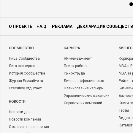
О ПРОЕКТЕ
F.A.Q.
РЕКЛАМА
ДЕКЛАРАЦИЯ СООБЩЕСТВ
CООБЩЕСТВО
КАРЬЕРА
БИЗНЕС
Лица Сообщества
HR-менеджмент
Корпора
Лига экспертов
Поиск работы
MBA в Р
История Сообщества
Рынок труда
MBA за 
Журнал Executive.ru
Личная эффективность
Рейтинг
Executive отдыхает
Планирование карьеры
Бизнес-
Управленческие вакансии
Бизнес-
НОВОСТИ
Справочник компаний
Книги п
Тесты
Новости дня
Видео п
Новости компаний
Каталог
Отставки и назначения