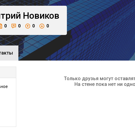
трий
Новиков
0
0
0
0
такты
Только друзья могут оставля
На стене пока нет ни одн
ьное