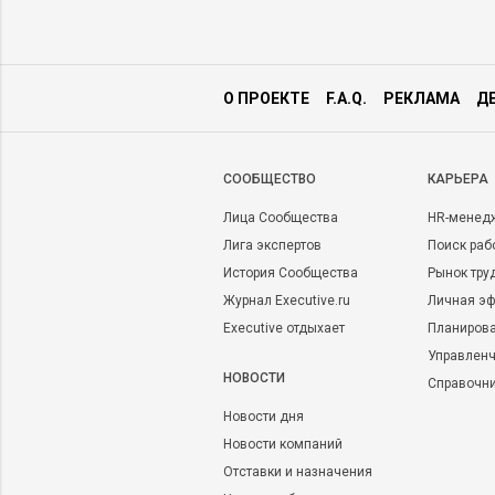
О ПРОЕКТЕ
F.A.Q.
РЕКЛАМА
Д
CООБЩЕСТВО
КАРЬЕРА
Лица Сообщества
HR-менед
Лига экспертов
Поиск раб
История Сообщества
Рынок тру
Журнал Executive.ru
Личная эф
Executive отдыхает
Планирова
Управленч
НОВОСТИ
Справочн
Новости дня
Новости компаний
Отставки и назначения