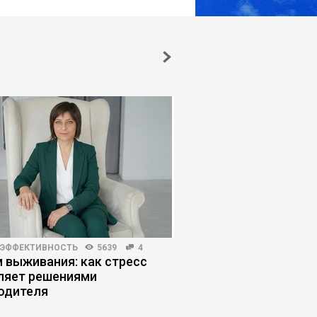
 ЭФФЕКТИВНОСТЬ
5639
4
КОРПОРАТИВНАЯ ПРАКТИКА
 выживания: как стресс
Как инвестиции в б
ляет решениями
производство приво
одителя
управленческому кр