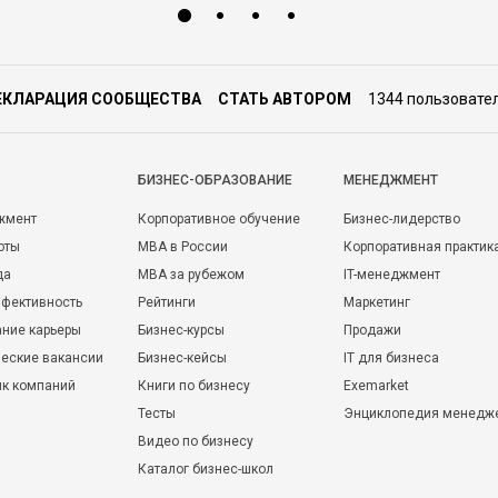
ЕКЛАРАЦИЯ СООБЩЕСТВА
СТАТЬ АВТОРОМ
1344 пользовате
БИЗНЕС-ОБРАЗОВАНИЕ
МЕНЕДЖМЕНТ
жмент
Корпоративное обучение
Бизнес-лидерство
оты
MBA в России
Корпоративная практик
да
MBA за рубежом
IT-менеджмент
фективность
Рейтинги
Маркетинг
ние карьеры
Бизнес-курсы
Продажи
еские вакансии
Бизнес-кейсы
IT для бизнеса
ик компаний
Книги по бизнесу
Exemarket
Тесты
Энциклопедия менедж
Видео по бизнесу
Каталог бизнес-школ