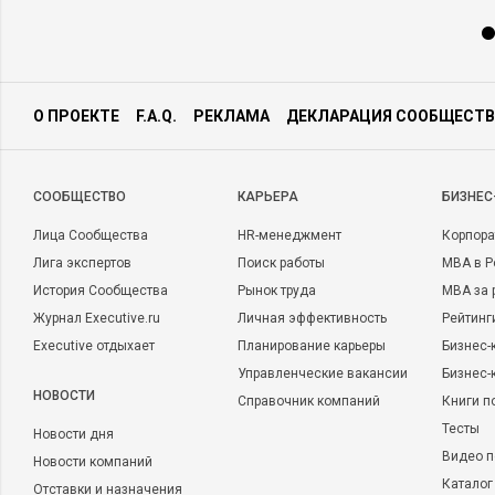
О ПРОЕКТЕ
F.A.Q.
РЕКЛАМА
ДЕКЛАРАЦИЯ СООБЩЕСТВ
CООБЩЕСТВО
КАРЬЕРА
БИЗНЕС
Лица Сообщества
HR-менеджмент
Корпора
Лига экспертов
Поиск работы
MBA в Р
История Сообщества
Рынок труда
MBA за 
Журнал Executive.ru
Личная эффективность
Рейтинг
Executive отдыхает
Планирование карьеры
Бизнес-
Управленческие вакансии
Бизнес-
НОВОСТИ
Справочник компаний
Книги п
Тесты
Новости дня
Видео п
Новости компаний
Каталог
Отставки и назначения