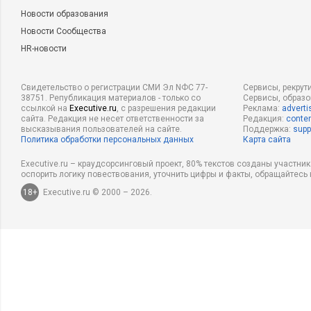
Новости образования
Новости Сообщества
HR-новости
Свидетельство о регистрации СМИ Эл NФС 77-
Сервисы, рекрут
38751. Републикация материалов - только со
Сервисы, образ
ссылкой на
Executive.ru
, с разрешения редакции
Реклама:
adverti
сайта. Редакция не несет ответственности за
Редакция:
conten
высказывания пользователей на сайте.
Поддержка:
supp
Политика обработки персональных данных
Карта сайта
Executive.ru – краудсорсинговый проект, 80% текстов созданы участни
оспорить логику повествования, уточнить цифры и факты, обращайтесь 
18+
Executive.ru © 2000 – 2026.