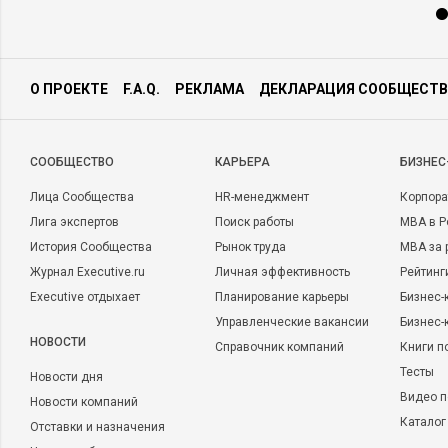
О ПРОЕКТЕ
F.A.Q.
РЕКЛАМА
ДЕКЛАРАЦИЯ СООБЩЕСТВ
CООБЩЕСТВО
КАРЬЕРА
БИЗНЕС
Лица Сообщества
HR-менеджмент
Корпора
Лига экспертов
Поиск работы
MBA в Р
История Сообщества
Рынок труда
MBA за 
Журнал Executive.ru
Личная эффективность
Рейтинг
Executive отдыхает
Планирование карьеры
Бизнес-
Управленческие вакансии
Бизнес-
НОВОСТИ
Справочник компаний
Книги п
Тесты
Новости дня
Видео п
Новости компаний
Каталог
Отставки и назначения