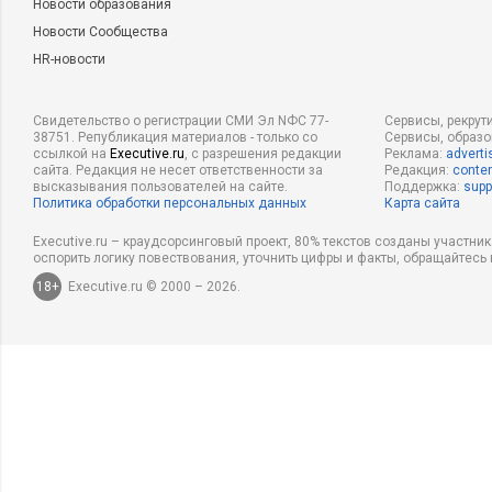
Новости образования
Новости Сообщества
HR-новости
Свидетельство о регистрации СМИ Эл NФС 77-
Сервисы, рекрут
38751. Републикация материалов - только со
Сервисы, образ
ссылкой на
Executive.ru
, с разрешения редакции
Реклама:
adverti
сайта. Редакция не несет ответственности за
Редакция:
conten
высказывания пользователей на сайте.
Поддержка:
supp
Политика обработки персональных данных
Карта сайта
Executive.ru – краудсорсинговый проект, 80% текстов созданы участни
оспорить логику повествования, уточнить цифры и факты, обращайтесь 
18+
Executive.ru © 2000 – 2026.