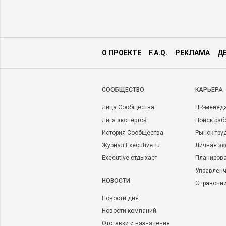
О ПРОЕКТЕ
F.A.Q.
РЕКЛАМА
Д
CООБЩЕСТВО
КАРЬЕРА
Лица Сообщества
HR-менед
Лига экспертов
Поиск раб
История Сообщества
Рынок тру
Журнал Executive.ru
Личная эф
Executive отдыхает
Планирова
Управленч
НОВОСТИ
Справочн
Новости дня
Новости компаний
Отставки и назначения