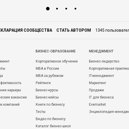
ЕКЛАРАЦИЯ СООБЩЕСТВА
СТАТЬ АВТОРОМ
1345 пользовате
БИЗНЕС-ОБРАЗОВАНИЕ
МЕНЕДЖМЕНТ
жмент
Корпоративное обучение
Бизнес-лидерство
оты
MBA в России
Корпоративная практик
да
MBA за рубежом
IT-менеджмент
фективность
Рейтинги
Маркетинг
ние карьеры
Бизнес-курсы
Продажи
еские вакансии
Бизнес-кейсы
IT для бизнеса
ик компаний
Книги по бизнесу
Exemarket
Тесты
Энциклопедия менедж
Видео по бизнесу
Каталог бизнес-школ