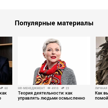
Популярные материалы
60
HR-МЕНЕДЖМЕНТ
4910
23
ЛИЧНАЯ
как
Теория деятельности: как
Как в
ю
управлять людьми осмысленно
помой