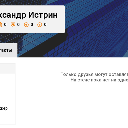
ксандр
Истрин
0
0
0
0
такты
Только друзья могут оставля
На стене пока нет ни одн
е
джер