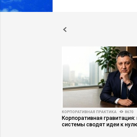
НОСТИ
4597
63
КОРПОРАТИВНАЯ ПРАКТИКА
8670
а работу: куда
Корпоративная гравитация: 
нимать» цифровых
системы сводят идеи к нул