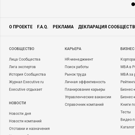
О ПРОЕКТЕ
F.A.Q.
РЕКЛАМА
ДЕКЛАРАЦИЯ СООБЩЕСТВ
CООБЩЕСТВО
КАРЬЕРА
БИЗНЕС
Лица Сообщества
HR-менеджмент
Корпора
Лига экспертов
Поиск работы
MBA в Р
История Сообщества
Рынок труда
MBA за 
Журнал Executive.ru
Личная эффективность
Рейтинг
Executive отдыхает
Планирование карьеры
Бизнес-
Управленческие вакансии
Бизнес-
НОВОСТИ
Справочник компаний
Книги п
Тесты
Новости дня
Видео п
Новости компаний
Каталог
Отставки и назначения