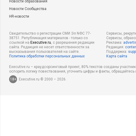
Новости образования
Новости Сообщества
HR-новости
Свидетельство о регистрации СМИ Эл NФС 77-
Сервисы, рекрут
38751. Републикация материалов - только со
Сервисы, образ
ссылкой на
Executive.ru
, с разрешения редакции
Реклама:
adverti
сайта. Редакция не несет ответственности за
Редакция:
conten
высказывания пользователей на сайте.
Поддержка:
supp
Политика обработки персональных данных
Карта сайта
Executive.ru – краудсорсинговый проект, 80% текстов созданы участни
оспорить логику повествования, уточнить цифры и факты, обращайтесь 
18+
Executive.ru © 2000 – 2026.