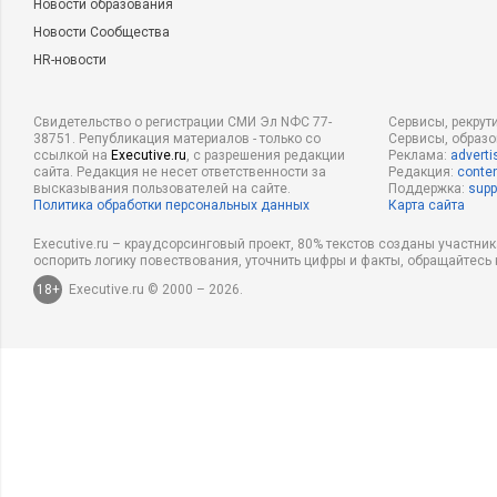
Новости образования
Новости Сообщества
HR-новости
Свидетельство о регистрации СМИ Эл NФС 77-
Сервисы, рекрут
38751. Републикация материалов - только со
Сервисы, образ
ссылкой на
Executive.ru
, с разрешения редакции
Реклама:
adverti
сайта. Редакция не несет ответственности за
Редакция:
conten
высказывания пользователей на сайте.
Поддержка:
supp
Политика обработки персональных данных
Карта сайта
Executive.ru – краудсорсинговый проект, 80% текстов созданы участни
оспорить логику повествования, уточнить цифры и факты, обращайтесь 
18+
Executive.ru © 2000 – 2026.