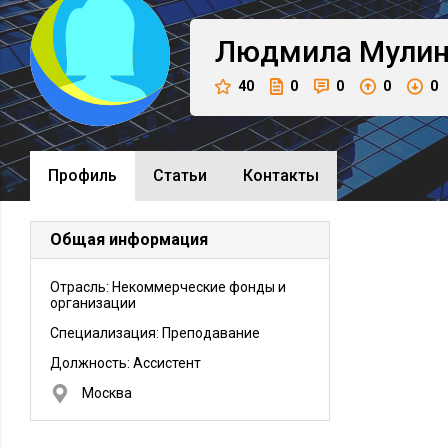
Людмила
Мули
40
0
0
0
0
Профиль
Cтатьи
Контакты
Общая информация
Отрасль: Некоммерческие фонды и
организации
Специализация: Преподавание
Должность:
Ассистент
Москва