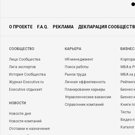
О ПРОЕКТЕ
F.A.Q.
РЕКЛАМА
ДЕКЛАРАЦИЯ СООБЩЕСТВ
CООБЩЕСТВО
КАРЬЕРА
БИЗНЕС
Лица Сообщества
HR-менеджмент
Корпора
Лига экспертов
Поиск работы
MBA в Р
История Сообщества
Рынок труда
MBA за 
Журнал Executive.ru
Личная эффективность
Рейтинг
Executive отдыхает
Планирование карьеры
Бизнес-
Управленческие вакансии
Бизнес-
НОВОСТИ
Справочник компаний
Книги п
Тесты
Новости дня
Видео п
Новости компаний
Каталог
Отставки и назначения