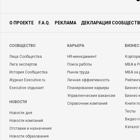
О ПРОЕКТЕ
F.A.Q.
РЕКЛАМА
ДЕКЛАРАЦИЯ СООБЩЕСТВ
CООБЩЕСТВО
КАРЬЕРА
БИЗНЕС
Лица Сообщества
HR-менеджмент
Корпора
Лига экспертов
Поиск работы
MBA в Р
История Сообщества
Рынок труда
MBA за 
Журнал Executive.ru
Личная эффективность
Рейтинг
Executive отдыхает
Планирование карьеры
Бизнес-
Управленческие вакансии
Бизнес-
НОВОСТИ
Справочник компаний
Книги п
Тесты
Новости дня
Видео п
Новости компаний
Каталог
Отставки и назначения
Новости образования