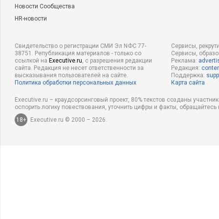
Новости Сообщества
HR-новости
Свидетельство о регистрации СМИ Эл NФС 77-
Сервисы, рекрут
38751. Републикация материалов - только со
Сервисы, образ
ссылкой на
Executive.ru
, с разрешения редакции
Реклама:
adverti
сайта. Редакция не несет ответственности за
Редакция:
conten
высказывания пользователей на сайте.
Поддержка:
supp
Политика обработки персональных данных
Карта сайта
Executive.ru – краудсорсинговый проект, 80% текстов созданы участни
оспорить логику повествования, уточнить цифры и факты, обращайтесь 
18+
Executive.ru © 2000 – 2026.