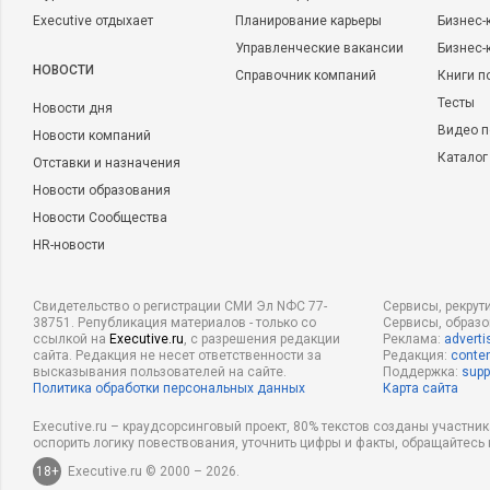
Executive отдыхает
Планирование карьеры
Бизнес-
Управленческие вакансии
Бизнес-
НОВОСТИ
Справочник компаний
Книги п
Тесты
Новости дня
Видео п
Новости компаний
Каталог
Отставки и назначения
Новости образования
Новости Сообщества
HR-новости
Свидетельство о регистрации СМИ Эл NФС 77-
Сервисы, рекрут
38751. Републикация материалов - только со
Сервисы, образ
ссылкой на
Executive.ru
, с разрешения редакции
Реклама:
adverti
сайта. Редакция не несет ответственности за
Редакция:
conten
высказывания пользователей на сайте.
Поддержка:
supp
Политика обработки персональных данных
Карта сайта
Executive.ru – краудсорсинговый проект, 80% текстов созданы участни
оспорить логику повествования, уточнить цифры и факты, обращайтесь 
18+
Executive.ru © 2000 – 2026.