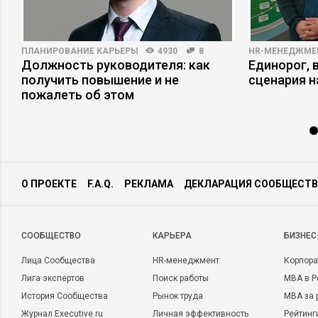
ПЛАНИРОВАНИЕ КАРЬЕРЫ
4930
8
HR-МЕНЕДЖМЕ
Должность руководителя: как
Единорог, 
получить повышение и не
сценария н
пожалеть об этом
О ПРОЕКТЕ
F.A.Q.
РЕКЛАМА
ДЕКЛАРАЦИЯ СООБЩЕСТВ
CООБЩЕСТВО
КАРЬЕРА
БИЗНЕС
Лица Сообщества
HR-менеджмент
Корпора
Лига экспертов
Поиск работы
MBA в Р
История Сообщества
Рынок труда
MBA за 
Журнал Executive.ru
Личная эффективность
Рейтинг