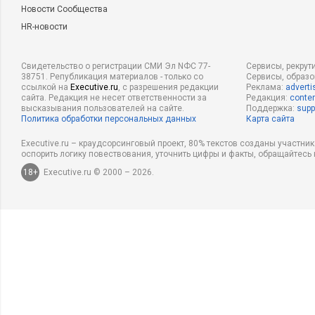
Новости Сообщества
HR-новости
Свидетельство о регистрации СМИ Эл NФС 77-
Сервисы, рекрут
38751. Републикация материалов - только со
Сервисы, образ
ссылкой на
Executive.ru
, с разрешения редакции
Реклама:
adverti
сайта. Редакция не несет ответственности за
Редакция:
conten
высказывания пользователей на сайте.
Поддержка:
supp
Политика обработки персональных данных
Карта сайта
Executive.ru – краудсорсинговый проект, 80% текстов созданы участни
оспорить логику повествования, уточнить цифры и факты, обращайтесь 
18+
Executive.ru © 2000 – 2026.