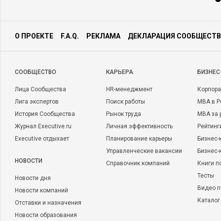
О ПРОЕКТЕ
F.A.Q.
РЕКЛАМА
ДЕКЛАРАЦИЯ СООБЩЕСТВ
CООБЩЕСТВО
КАРЬЕРА
БИЗНЕС
Лица Сообщества
HR-менеджмент
Корпора
Лига экспертов
Поиск работы
MBA в Р
История Сообщества
Рынок труда
MBA за 
Журнал Executive.ru
Личная эффективность
Рейтинг
Executive отдыхает
Планирование карьеры
Бизнес-
Управленческие вакансии
Бизнес-
НОВОСТИ
Справочник компаний
Книги п
Тесты
Новости дня
Видео п
Новости компаний
Каталог
Отставки и назначения
Новости образования