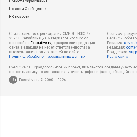
Новости образования
Новости Сообщества
HR-новости
Свидетельство о регистрации СМИ Эл NФС 77-
Сервисы, рекрут
38751. Републикация материалов - только со
Сервисы, образ
ссылкой на
Executive.ru
, с разрешения редакции
Реклама:
adverti
сайта. Редакция не несет ответственности за
Редакция:
conten
высказывания пользователей на сайте.
Поддержка:
supp
Политика обработки персональных данных
Карта сайта
Executive.ru – краудсорсинговый проект, 80% текстов созданы участни
оспорить логику повествования, уточнить цифры и факты, обращайтесь 
18+
Executive.ru © 2000 – 2026.