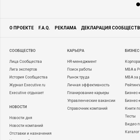
О ПРОЕКТЕ
F.A.Q.
РЕКЛАМА
ДЕКЛАРАЦИЯ СООБЩЕСТВ
CООБЩЕСТВО
КАРЬЕРА
БИЗНЕС
Лица Сообщества
HR-менеджмент
Корпора
Лига экспертов
Поиск работы
MBA в Р
История Сообщества
Рынок труда
MBA за 
Журнал Executive.ru
Личная эффективность
Рейтинг
Executive отдыхает
Планирование карьеры
Бизнес-
Управленческие вакансии
Бизнес-
НОВОСТИ
Справочник компаний
Книги п
Тесты
Новости дня
Видео п
Новости компаний
Каталог
Отставки и назначения