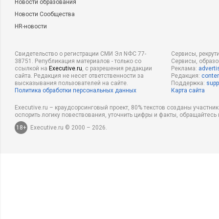
Новости образования
Новости Сообщества
HR-новости
Свидетельство о регистрации СМИ Эл NФС 77-
Сервисы, рекрут
38751. Републикация материалов - только со
Сервисы, образ
ссылкой на
Executive.ru
, с разрешения редакции
Реклама:
adverti
сайта. Редакция не несет ответственности за
Редакция:
conten
высказывания пользователей на сайте.
Поддержка:
supp
Политика обработки персональных данных
Карта сайта
Executive.ru – краудсорсинговый проект, 80% текстов созданы участни
оспорить логику повествования, уточнить цифры и факты, обращайтесь 
18+
Executive.ru © 2000 – 2026.