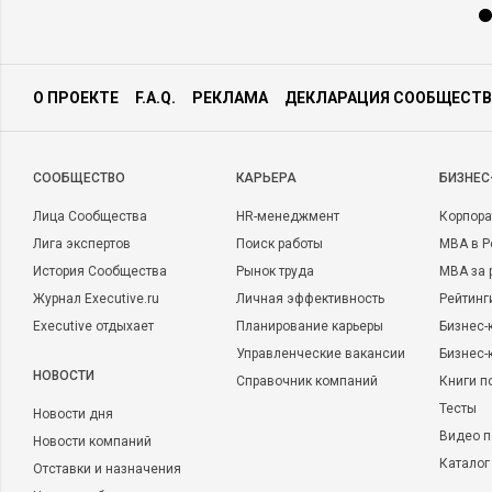
О ПРОЕКТЕ
F.A.Q.
РЕКЛАМА
ДЕКЛАРАЦИЯ СООБЩЕСТВ
CООБЩЕСТВО
КАРЬЕРА
БИЗНЕС
Лица Сообщества
HR-менеджмент
Корпора
Лига экспертов
Поиск работы
MBA в Р
История Сообщества
Рынок труда
MBA за 
Журнал Executive.ru
Личная эффективность
Рейтинг
Executive отдыхает
Планирование карьеры
Бизнес-
Управленческие вакансии
Бизнес-
НОВОСТИ
Справочник компаний
Книги п
Тесты
Новости дня
Видео п
Новости компаний
Каталог
Отставки и назначения