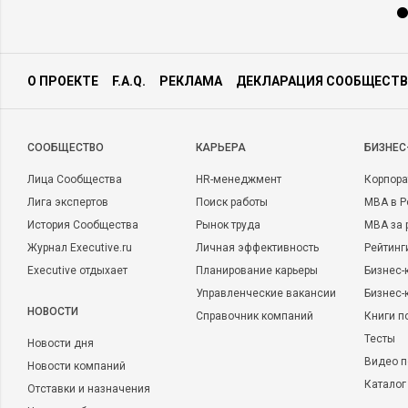
О ПРОЕКТЕ
F.A.Q.
РЕКЛАМА
ДЕКЛАРАЦИЯ СООБЩЕСТВ
CООБЩЕСТВО
КАРЬЕРА
БИЗНЕС
Лица Сообщества
HR-менеджмент
Корпора
Лига экспертов
Поиск работы
MBA в Р
История Сообщества
Рынок труда
MBA за 
Журнал Executive.ru
Личная эффективность
Рейтинг
Executive отдыхает
Планирование карьеры
Бизнес-
Управленческие вакансии
Бизнес-
НОВОСТИ
Справочник компаний
Книги п
Тесты
Новости дня
Видео п
Новости компаний
Каталог
Отставки и назначения