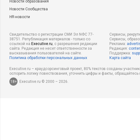
Новости образования
Новости Сообщества
HR-новости
Свидетельство о регистрации СМИ Эл NФС 77-
Сервисы, рекрут
38751. Републикация материалов - только со
Сервисы, образ
ссылкой на
Executive.ru
, с разрешения редакции
Реклама:
adverti
сайта. Редакция не несет ответственности за
Редакция:
conten
высказывания пользователей на сайте.
Поддержка:
supp
Политика обработки персональных данных
Карта сайта
Executive.ru – краудсорсинговый проект, 80% текстов созданы участни
оспорить логику повествования, уточнить цифры и факты, обращайтесь 
18+
Executive.ru © 2000 – 2026.