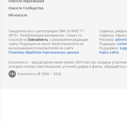
Новости образования
Новости Сообщества
HR-новости
Свидетельство о регистрации СМИ Эл NФС 77-
Сервисы, рекрут
38751. Републикация материалов - только со
Сервисы, образ
ссылкой на
Executive.ru
, с разрешения редакции
Реклама:
adverti
сайта. Редакция не несет ответственности за
Редакция:
conten
высказывания пользователей на сайте.
Поддержка:
supp
Политика обработки персональных данных
Карта сайта
Executive.ru – краудсорсинговый проект, 80% текстов созданы участни
оспорить логику повествования, уточнить цифры и факты, обращайтесь 
18+
Executive.ru © 2000 – 2026.