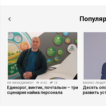
Популя
HR-МЕНЕДЖМЕНТ
4153
13
БИЗНЕС-ЛИДЕР
Единорог, винтик, почтальон – три
Десять опо
сценария найма персонала
развить ус