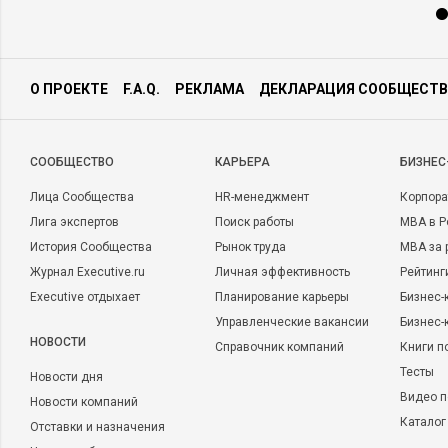
О ПРОЕКТЕ
F.A.Q.
РЕКЛАМА
ДЕКЛАРАЦИЯ СООБЩЕСТВ
CООБЩЕСТВО
КАРЬЕРА
БИЗНЕС
Лица Сообщества
HR-менеджмент
Корпора
Лига экспертов
Поиск работы
MBA в Р
История Сообщества
Рынок труда
MBA за 
Журнал Executive.ru
Личная эффективность
Рейтинг
Executive отдыхает
Планирование карьеры
Бизнес-
Управленческие вакансии
Бизнес-
НОВОСТИ
Справочник компаний
Книги п
Тесты
Новости дня
Видео п
Новости компаний
Каталог
Отставки и назначения