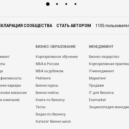
ЕКЛАРАЦИЯ СООБЩЕСТВА
СТАТЬ АВТОРОМ
1105 пользовате
БИЗНЕС-ОБРАЗОВАНИЕ
МЕНЕДЖМЕНТ
жмент
Корпоративное обучение
Бизнес-лидерство
оты
MBA в России
Корпоративная практик
да
MBA за рубежом
IT-менеджмент
фективность
Рейтинги
Маркетинг
ние карьеры
Бизнес-курсы
Продажи
еские вакансии
Бизнес-кейсы
IT для бизнеса
ик компаний
Книги по бизнесу
Exemarket
Тесты
Энциклопедия менедж
Видео по бизнесу
Каталог бизнес-школ