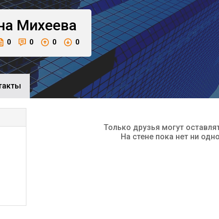
на
Михеева
0
0
0
0
такты
Только друзья могут оставля
На стене пока нет ни одн