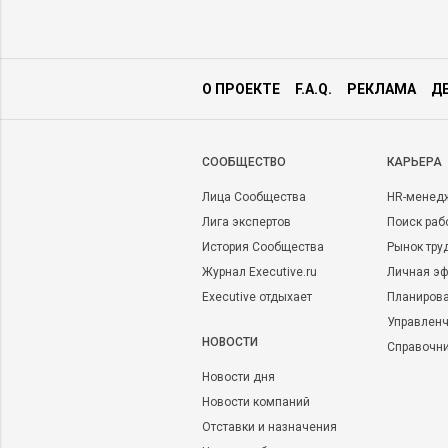
О ПРОЕКТЕ
F.A.Q.
РЕКЛАМА
Д
CООБЩЕСТВО
КАРЬЕРА
Лица Сообщества
HR-менед
Лига экспертов
Поиск раб
История Сообщества
Рынок тру
Журнал Executive.ru
Личная эф
Executive отдыхает
Планирова
Управленч
НОВОСТИ
Справочн
Новости дня
Новости компаний
Отставки и назначения