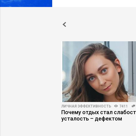
3735
20
ЛИЧНАЯ ЭФФЕКТИВНОСТЬ
7411
ть на работу людей,
Почему отдых стал слабост
дражают
усталость – дефектом