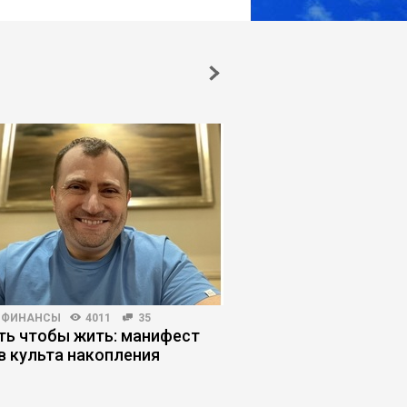
 ФИНАНСЫ
4011
35
ПОИСК РАБОТЫ
5593
ть чтобы жить: манифест
Кандидаты наносят
в культа накопления
удар: как обойти фи
не слить карьеру