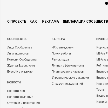
О ПРОЕКТЕ
F.A.Q.
РЕКЛАМА
ДЕКЛАРАЦИЯ СООБЩЕСТВ
CООБЩЕСТВО
КАРЬЕРА
БИЗНЕС
Лица Сообщества
HR-менеджмент
Корпора
Лига экспертов
Поиск работы
MBA в Р
История Сообщества
Рынок труда
MBA за 
Журнал Executive.ru
Личная эффективность
Рейтинг
Executive отдыхает
Планирование карьеры
Бизнес-
Управленческие вакансии
Бизнес-
НОВОСТИ
Справочник компаний
Книги п
Тесты
Новости дня
Видео п
Новости компаний
Каталог
Отставки и назначения