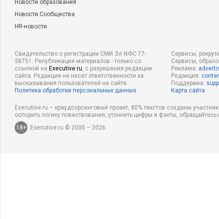
Новости образования
Новости Сообщества
HR-новости
Свидетельство о регистрации СМИ Эл NФС 77-
Сервисы, рекрут
38751. Републикация материалов - только со
Сервисы, образ
ссылкой на
Executive.ru
, с разрешения редакции
Реклама:
adverti
сайта. Редакция не несет ответственности за
Редакция:
conten
высказывания пользователей на сайте.
Поддержка:
supp
Политика обработки персональных данных
Карта сайта
Executive.ru – краудсорсинговый проект, 80% текстов созданы участни
оспорить логику повествования, уточнить цифры и факты, обращайтесь 
18+
Executive.ru © 2000 – 2026.