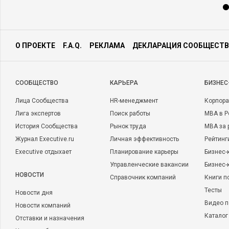
О ПРОЕКТЕ
F.A.Q.
РЕКЛАМА
ДЕКЛАРАЦИЯ СООБЩЕСТВ
CООБЩЕСТВО
КАРЬЕРА
БИЗНЕС
Лица Сообщества
HR-менеджмент
Корпора
Лига экспертов
Поиск работы
MBA в Р
История Сообщества
Рынок труда
MBA за 
Журнал Executive.ru
Личная эффективность
Рейтинг
Executive отдыхает
Планирование карьеры
Бизнес-
Управленческие вакансии
Бизнес-
НОВОСТИ
Справочник компаний
Книги п
Тесты
Новости дня
Видео п
Новости компаний
Каталог
Отставки и назначения