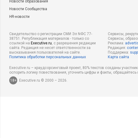
Новости образования
Новости Сообщества
HR-новости
Свидетельство о регистрации СМИ Эл NФС 77-
Сервисы, рекрут
38751. Републикация материалов - только со
Сервисы, образ
ссылкой на
Executive.ru
, с разрешения редакции
Реклама:
adverti
сайта. Редакция не несет ответственности за
Редакция:
conten
высказывания пользователей на сайте.
Поддержка:
supp
Политика обработки персональных данных
Карта сайта
Executive.ru – краудсорсинговый проект, 80% текстов созданы участни
оспорить логику повествования, уточнить цифры и факты, обращайтесь 
18+
Executive.ru © 2000 – 2026.