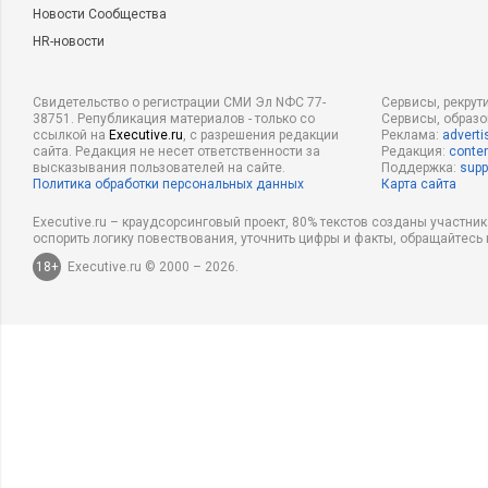
Новости Сообщества
HR-новости
Свидетельство о регистрации СМИ Эл NФС 77-
Сервисы, рекрут
38751. Републикация материалов - только со
Сервисы, образ
ссылкой на
Executive.ru
, с разрешения редакции
Реклама:
adverti
сайта. Редакция не несет ответственности за
Редакция:
conten
высказывания пользователей на сайте.
Поддержка:
supp
Политика обработки персональных данных
Карта сайта
Executive.ru – краудсорсинговый проект, 80% текстов созданы участни
оспорить логику повествования, уточнить цифры и факты, обращайтесь 
18+
Executive.ru © 2000 – 2026.