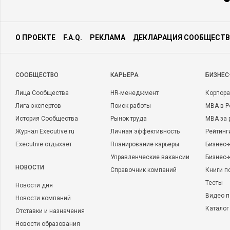
О ПРОЕКТЕ
F.A.Q.
РЕКЛАМА
ДЕКЛАРАЦИЯ СООБЩЕСТВ
CООБЩЕСТВО
КАРЬЕРА
БИЗНЕС
Лица Сообщества
HR-менеджмент
Корпора
Лига экспертов
Поиск работы
MBA в Р
История Сообщества
Рынок труда
MBA за 
Журнал Executive.ru
Личная эффективность
Рейтинг
Executive отдыхает
Планирование карьеры
Бизнес-
Управленческие вакансии
Бизнес-
НОВОСТИ
Справочник компаний
Книги п
Тесты
Новости дня
Видео п
Новости компаний
Каталог
Отставки и назначения
Новости образования