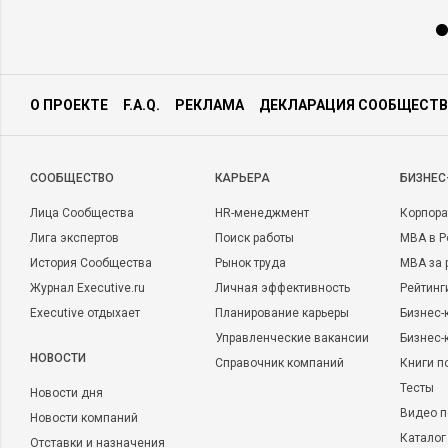
О ПРОЕКТЕ
F.A.Q.
РЕКЛАМА
ДЕКЛАРАЦИЯ СООБЩЕСТВ
CООБЩЕСТВО
КАРЬЕРА
БИЗНЕС
Лица Сообщества
HR-менеджмент
Корпора
Лига экспертов
Поиск работы
MBA в Р
История Сообщества
Рынок труда
MBA за 
Журнал Executive.ru
Личная эффективность
Рейтинг
Executive отдыхает
Планирование карьеры
Бизнес-
Управленческие вакансии
Бизнес-
НОВОСТИ
Справочник компаний
Книги п
Тесты
Новости дня
Видео п
Новости компаний
Каталог
Отставки и назначения