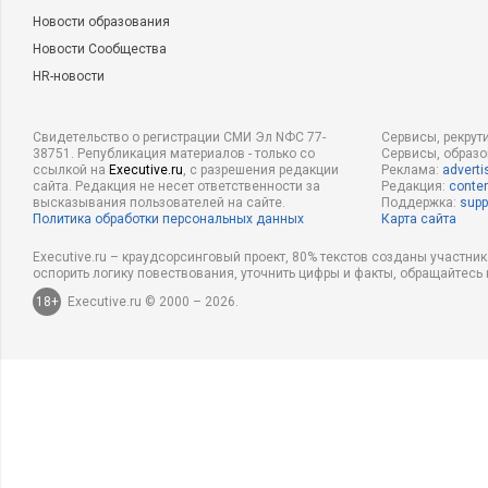
Новости образования
Новости Сообщества
HR-новости
Свидетельство о регистрации СМИ Эл NФС 77-
Сервисы, рекрут
38751. Републикация материалов - только со
Сервисы, образ
ссылкой на
Executive.ru
, с разрешения редакции
Реклама:
adverti
сайта. Редакция не несет ответственности за
Редакция:
conten
высказывания пользователей на сайте.
Поддержка:
supp
Политика обработки персональных данных
Карта сайта
Executive.ru – краудсорсинговый проект, 80% текстов созданы участни
оспорить логику повествования, уточнить цифры и факты, обращайтесь 
18+
Executive.ru © 2000 – 2026.