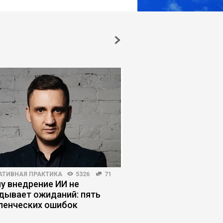
АТИВНАЯ ПРАКТИКА
5326
71
ЛИЧНАЯ ЭФФЕКТИВНОСТЬ
у внедрение ИИ не
Стресс-менеджмент:
дывает ожиданий: пять
сгореть на пути к к
ленческих ошибок
целям