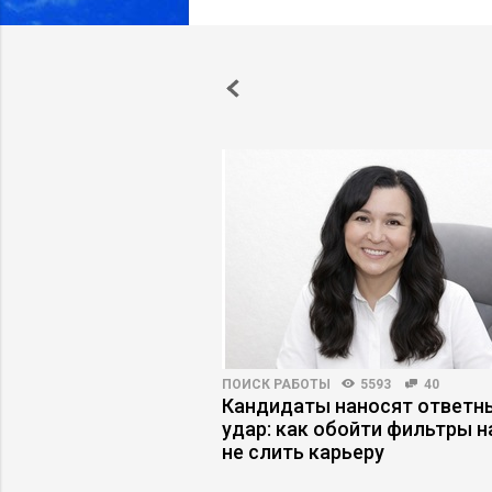
НОСТИ
4118
122
ПОИСК РАБОТЫ
5593
40
аутсорсинг, или Как
Кандидаты наносят ответн
правленческая
удар: как обойти фильтры н
не слить карьеру