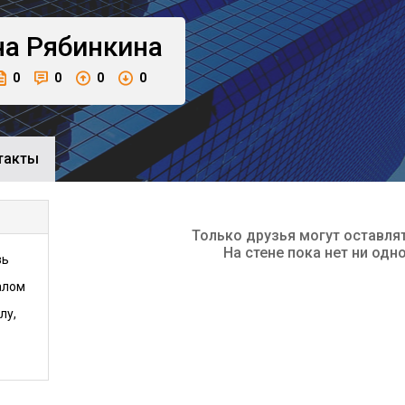
на
Рябинкина
0
0
0
0
такты
Только друзья могут оставля
На стене пока нет ни одн
зь
алом
лу,