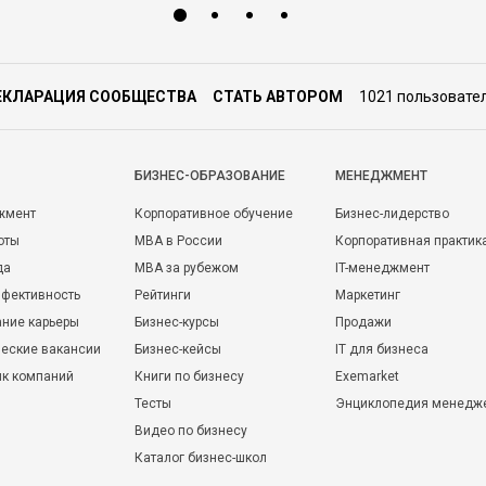
ЕКЛАРАЦИЯ СООБЩЕСТВА
СТАТЬ АВТОРОМ
1021 пользовате
БИЗНЕС-ОБРАЗОВАНИЕ
МЕНЕДЖМЕНТ
жмент
Корпоративное обучение
Бизнес-лидерство
оты
MBA в России
Корпоративная практик
да
MBA за рубежом
IT-менеджмент
фективность
Рейтинги
Маркетинг
ние карьеры
Бизнес-курсы
Продажи
еские вакансии
Бизнес-кейсы
IT для бизнеса
ик компаний
Книги по бизнесу
Exemarket
Тесты
Энциклопедия менедж
Видео по бизнесу
Каталог бизнес-школ