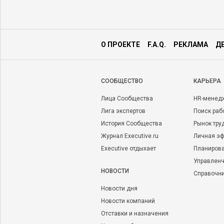
О ПРОЕКТЕ
F.A.Q.
РЕКЛАМА
Д
CООБЩЕСТВО
КАРЬЕРА
Лица Сообщества
HR-менед
Лига экспертов
Поиск раб
История Сообщества
Рынок тру
Журнал Executive.ru
Личная эф
Executive отдыхает
Планирова
Управленч
НОВОСТИ
Справочн
Новости дня
Новости компаний
Отставки и назначения