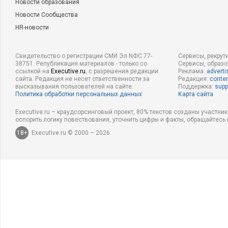
Новости образования
Новости Сообщества
HR-новости
Свидетельство о регистрации СМИ Эл NФС 77-
Сервисы, рекрут
38751. Републикация материалов - только со
Сервисы, образ
ссылкой на
Executive.ru
, с разрешения редакции
Реклама:
adverti
сайта. Редакция не несет ответственности за
Редакция:
conten
высказывания пользователей на сайте.
Поддержка:
supp
Политика обработки персональных данных
Карта сайта
Executive.ru – краудсорсинговый проект, 80% текстов созданы участни
оспорить логику повествования, уточнить цифры и факты, обращайтесь 
18+
Executive.ru © 2000 – 2026.