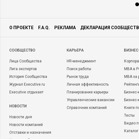
О ПРОЕКТЕ
F.A.Q.
РЕКЛАМА
ДЕКЛАРАЦИЯ СООБЩЕСТВ
CООБЩЕСТВО
КАРЬЕРА
БИЗНЕС
Лица Сообщества
HR-менеджмент
Корпора
Лига экспертов
Поиск работы
MBA в Р
История Сообщества
Рынок труда
MBA за 
Журнал Executive.ru
Личная эффективность
Рейтинг
Executive отдыхает
Планирование карьеры
Бизнес-
Управленческие вакансии
Бизнес-
НОВОСТИ
Справочник компаний
Книги п
Тесты
Новости дня
Видео п
Новости компаний
Каталог
Отставки и назначения