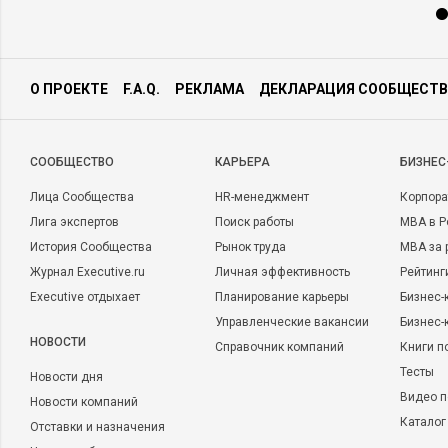
О ПРОЕКТЕ
F.A.Q.
РЕКЛАМА
ДЕКЛАРАЦИЯ СООБЩЕСТВ
CООБЩЕСТВО
КАРЬЕРА
БИЗНЕС
Лица Сообщества
HR-менеджмент
Корпора
Лига экспертов
Поиск работы
MBA в Р
История Сообщества
Рынок труда
MBA за 
Журнал Executive.ru
Личная эффективность
Рейтинг
Executive отдыхает
Планирование карьеры
Бизнес-
Управленческие вакансии
Бизнес-
НОВОСТИ
Справочник компаний
Книги п
Тесты
Новости дня
Видео п
Новости компаний
Каталог
Отставки и назначения