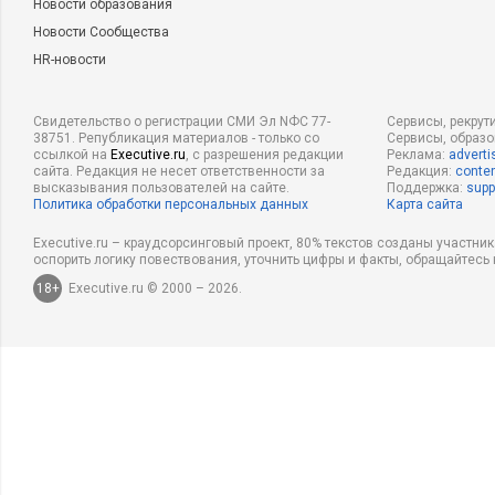
Новости образования
Новости Сообщества
HR-новости
Свидетельство о регистрации СМИ Эл NФС 77-
Сервисы, рекрут
38751. Републикация материалов - только со
Сервисы, образ
ссылкой на
Executive.ru
, с разрешения редакции
Реклама:
adverti
сайта. Редакция не несет ответственности за
Редакция:
conten
высказывания пользователей на сайте.
Поддержка:
supp
Политика обработки персональных данных
Карта сайта
Executive.ru – краудсорсинговый проект, 80% текстов созданы участни
оспорить логику повествования, уточнить цифры и факты, обращайтесь 
18+
Executive.ru © 2000 – 2026.