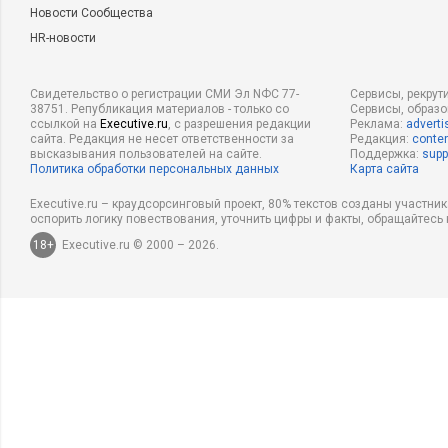
Новости Сообщества
HR-новости
Свидетельство о регистрации СМИ Эл NФС 77-
Сервисы, рекрут
38751. Републикация материалов - только со
Сервисы, образ
ссылкой на
Executive.ru
, с разрешения редакции
Реклама:
adverti
сайта. Редакция не несет ответственности за
Редакция:
conten
высказывания пользователей на сайте.
Поддержка:
supp
Политика обработки персональных данных
Карта сайта
Executive.ru – краудсорсинговый проект, 80% текстов созданы участни
оспорить логику повествования, уточнить цифры и факты, обращайтесь 
18+
Executive.ru © 2000 – 2026.