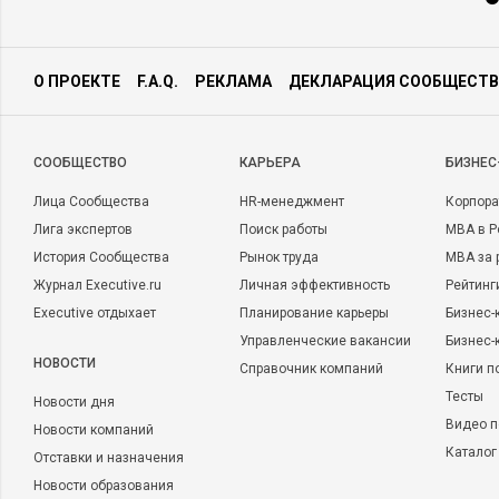
О ПРОЕКТЕ
F.A.Q.
РЕКЛАМА
ДЕКЛАРАЦИЯ СООБЩЕСТВ
CООБЩЕСТВО
КАРЬЕРА
БИЗНЕС
Лица Сообщества
HR-менеджмент
Корпора
Лига экспертов
Поиск работы
MBA в Р
История Сообщества
Рынок труда
MBA за 
Журнал Executive.ru
Личная эффективность
Рейтинг
Executive отдыхает
Планирование карьеры
Бизнес-
Управленческие вакансии
Бизнес-
НОВОСТИ
Справочник компаний
Книги п
Тесты
Новости дня
Видео п
Новости компаний
Каталог
Отставки и назначения
Новости образования