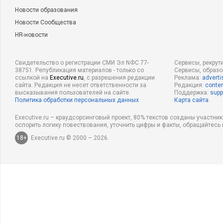
Новости образования
Новости Сообщества
HR-новости
Свидетельство о регистрации СМИ Эл NФС 77-
Сервисы, рекрут
38751. Републикация материалов - только со
Сервисы, образ
ссылкой на
Executive.ru
, с разрешения редакции
Реклама:
adverti
сайта. Редакция не несет ответственности за
Редакция:
conten
высказывания пользователей на сайте.
Поддержка:
supp
Политика обработки персональных данных
Карта сайта
Executive.ru – краудсорсинговый проект, 80% текстов созданы участни
оспорить логику повествования, уточнить цифры и факты, обращайтесь 
18+
Executive.ru © 2000 – 2026.