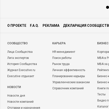
О ПРОЕКТЕ
F.A.Q.
РЕКЛАМА
ДЕКЛАРАЦИЯ СООБЩЕСТВ
CООБЩЕСТВО
КАРЬЕРА
БИЗНЕС
Лица Сообщества
HR-менеджмент
Корпора
Лига экспертов
Поиск работы
MBA в Р
История Сообщества
Рынок труда
MBA за 
Журнал Executive.ru
Личная эффективность
Рейтинг
Executive отдыхает
Планирование карьеры
Бизнес-
Управленческие вакансии
Бизнес-
НОВОСТИ
Справочник компаний
Книги п
Тесты
Новости дня
Видео п
Новости компаний
Каталог
Отставки и назначения