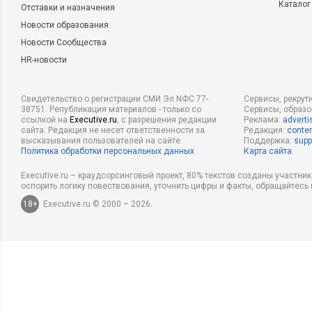
Каталог
Отставки и назначения
Новости образования
Новости Сообщества
HR-новости
Свидетельство о регистрации СМИ Эл NФС 77-
Сервисы, рекрут
38751. Републикация материалов - только со
Сервисы, образ
ссылкой на
Executive.ru
, с разрешения редакции
Реклама:
adverti
сайта. Редакция не несет ответственности за
Редакция:
conten
высказывания пользователей на сайте.
Поддержка:
supp
Политика обработки персональных данных
Карта сайта
Executive.ru – краудсорсинговый проект, 80% текстов созданы участни
оспорить логику повествования, уточнить цифры и факты, обращайтесь 
18+
Executive.ru © 2000 – 2026.