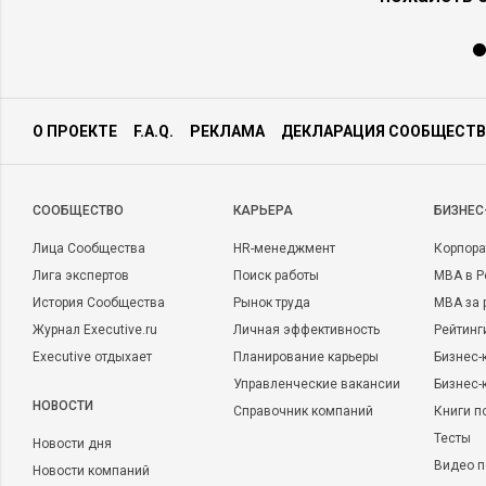
О ПРОЕКТЕ
F.A.Q.
РЕКЛАМА
ДЕКЛАРАЦИЯ СООБЩЕСТВ
CООБЩЕСТВО
КАРЬЕРА
БИЗНЕС
Лица Сообщества
HR-менеджмент
Корпора
Лига экспертов
Поиск работы
MBA в Р
История Сообщества
Рынок труда
MBA за 
Журнал Executive.ru
Личная эффективность
Рейтинг
Executive отдыхает
Планирование карьеры
Бизнес-
Управленческие вакансии
Бизнес-
НОВОСТИ
Справочник компаний
Книги п
Тесты
Новости дня
Видео п
Новости компаний