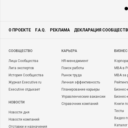
О ПРОЕКТЕ
F.A.Q.
РЕКЛАМА
ДЕКЛАРАЦИЯ СООБЩЕСТВ
CООБЩЕСТВО
КАРЬЕРА
БИЗНЕС
Лица Сообщества
HR-менеджмент
Корпора
Лига экспертов
Поиск работы
MBA в Р
История Сообщества
Рынок труда
MBA за 
Журнал Executive.ru
Личная эффективность
Рейтинг
Executive отдыхает
Планирование карьеры
Бизнес-
Управленческие вакансии
Бизнес-
НОВОСТИ
Справочник компаний
Книги п
Тесты
Новости дня
Видео п
Новости компаний
Каталог
Отставки и назначения