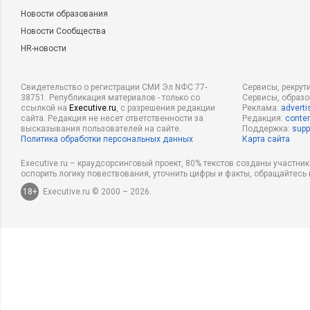
Новости образования
Новости Сообщества
HR-новости
Свидетельство о регистрации СМИ Эл NФС 77-
Сервисы, рекрут
38751. Републикация материалов - только со
Сервисы, образ
ссылкой на
Executive.ru
, с разрешения редакции
Реклама:
adverti
сайта. Редакция не несет ответственности за
Редакция:
conten
высказывания пользователей на сайте.
Поддержка:
supp
Политика обработки персональных данных
Карта сайта
Executive.ru – краудсорсинговый проект, 80% текстов созданы участни
оспорить логику повествования, уточнить цифры и факты, обращайтесь 
18+
Executive.ru © 2000 – 2026.