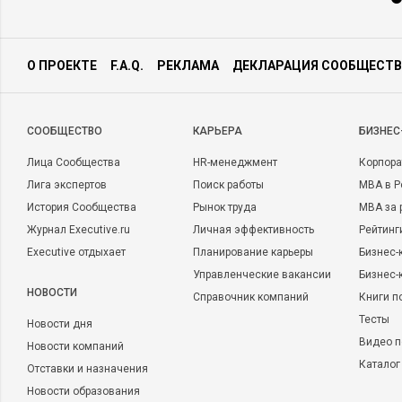
О ПРОЕКТЕ
F.A.Q.
РЕКЛАМА
ДЕКЛАРАЦИЯ СООБЩЕСТВ
CООБЩЕСТВО
КАРЬЕРА
БИЗНЕС
Лица Сообщества
HR-менеджмент
Корпора
Лига экспертов
Поиск работы
MBA в Р
История Сообщества
Рынок труда
MBA за 
Журнал Executive.ru
Личная эффективность
Рейтинг
Executive отдыхает
Планирование карьеры
Бизнес-
Управленческие вакансии
Бизнес-
НОВОСТИ
Справочник компаний
Книги п
Тесты
Новости дня
Видео п
Новости компаний
Каталог
Отставки и назначения
Новости образования