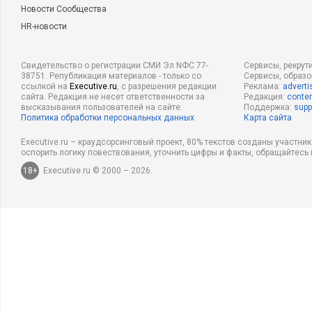
Новости Сообщества
HR-новости
Свидетельство о регистрации СМИ Эл NФС 77-
Сервисы, рекрут
38751. Републикация материалов - только со
Сервисы, образ
ссылкой на
Executive.ru
, с разрешения редакции
Реклама:
adverti
сайта. Редакция не несет ответственности за
Редакция:
conten
высказывания пользователей на сайте.
Поддержка:
supp
Политика обработки персональных данных
Карта сайта
Executive.ru – краудсорсинговый проект, 80% текстов созданы участни
оспорить логику повествования, уточнить цифры и факты, обращайтесь 
18+
Executive.ru © 2000 – 2026.