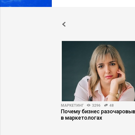
ПРАКТИКА
5845
103
МАРКЕТИНГ
3296
48
-русски: как
Почему бизнес разочаровы
 культурный код и не
в маркетологах
й