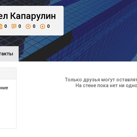
ел
Капарулин
0
0
0
0
такты
Только друзья могут оставля
На стене пока нет ни одн
окие