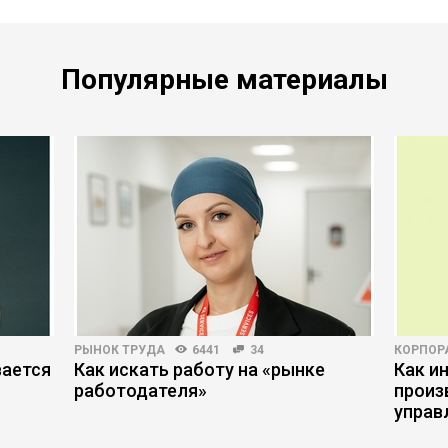
Популярные материалы
РЫНОК ТРУДА
6441
34
КОРПОР
вается
Как искать работу на «рынке
Как и
работодателя»
произ
управ