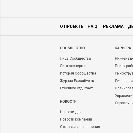
О ПРОЕКТЕ
F.A.Q.
РЕКЛАМА
Д
CООБЩЕСТВО
КАРЬЕРА
Лица Сообщества
HR-менед
Лига экспертов
Поиск раб
История Сообщества
Рынок тру
Журнал Executive.ru
Личная эф
Executive отдыхает
Планирова
Управленч
НОВОСТИ
Справочн
Новости дня
Новости компаний
Отставки и назначения