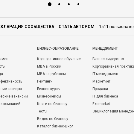
ЕКЛАРАЦИЯ СООБЩЕСТВА
СТАТЬ АВТОРОМ
1511 пользовате
БИЗНЕС-ОБРАЗОВАНИЕ
МЕНЕДЖМЕНТ
жмент
Корпоративное обучение
Бизнес-лидерство
оты
MBA в России
Корпоративная практик
да
MBA за рубежом
IT-менеджмент
фективность
Рейтинги
Маркетинг
ние карьеры
Бизнес-курсы
Продажи
еские вакансии
Бизнес-кейсы
IT для бизнеса
ик компаний
Книги по бизнесу
Exemarket
Тесты
Энциклопедия менедж
Видео по бизнесу
Каталог бизнес-школ