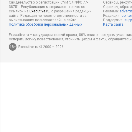
Свидетельство о регистрации СМИ Эл NФС 77-
Сервисы, рекрут
38751. Републикация материалов - только со
Сервисы, образ
ссылкой на
Executive.ru
, с разрешения редакции
Реклама:
adverti
сайта. Редакция не несет ответственности за
Редакция:
conten
высказывания пользователей на сайте.
Поддержка:
supp
Политика обработки персональных данных
Карта сайта
Executive.ru – краудсорсинговый проект, 80% текстов созданы участни
оспорить логику повествования, уточнить цифры и факты, обращайтесь 
18+
Executive.ru © 2000 – 2026.