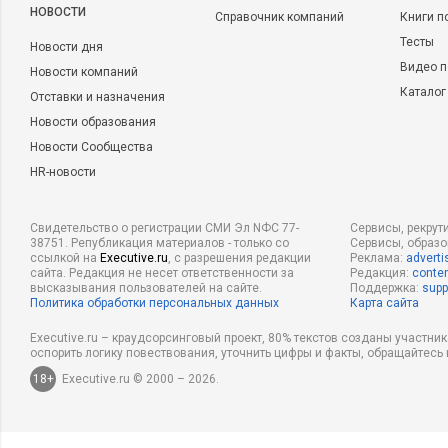
НОВОСТИ
Справочник компаний
Книги п
Тесты
Новости дня
Видео п
Новости компаний
Каталог
Отставки и назначения
Новости образования
Новости Сообщества
HR-новости
Свидетельство о регистрации СМИ Эл NФС 77-
Сервисы, рекрут
38751. Републикация материалов - только со
Сервисы, образ
ссылкой на
Executive.ru
, с разрешения редакции
Реклама:
adverti
сайта. Редакция не несет ответственности за
Редакция:
conten
высказывания пользователей на сайте.
Поддержка:
supp
Политика обработки персональных данных
Карта сайта
Executive.ru – краудсорсинговый проект, 80% текстов созданы участни
оспорить логику повествования, уточнить цифры и факты, обращайтесь 
18+
Executive.ru © 2000 – 2026.