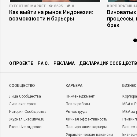
EXECUTIVE MARKET
8695
0
КОРПОРАТИВНА
Как выйти на рынок Индонезии:
Виноватых 
возможности и барьеры
процессы,
брак
О ПРОЕКТЕ
F.A.Q.
РЕКЛАМА
ДЕКЛАРАЦИЯ СООБЩЕСТВ
CООБЩЕСТВО
КАРЬЕРА
БИЗНЕС
Лица Сообщества
HR-менеджмент
Корпора
Лига экспертов
Поиск работы
MBA в Р
История Сообщества
Рынок труда
MBA за 
Журнал Executive.ru
Личная эффективность
Рейтинг
Executive отдыхает
Планирование карьеры
Бизнес-
Управленческие вакансии
Бизнес-