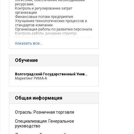
логистики, обеспечение необходимыми
ресурсами.
Контроль и регулирование затрат
организации.
Финансовые потоки предприятия.
Улучшение технологических процессов и
стандартов компании.
Организация работы по развитию персонала
Контроль работы дочерних структур.
Достижения:
Сохранение заданного уровня
прибыльности компании. Развитие
показать все…
территории продаж. Возвращение ключевого
партнера в клиенты организации. Создание
службы по работе с персоналом.
Сокращение расходов предприятия.
Обучение
Изменение мотивации сотрудников.
Улучшение взаимодействия служб,
введение основ Кайдзен.
Волгоградский Государственный Университет
Описание деятельности компании:
Маркетинг РИМА-А
Дистрибьюция продуктов питания, средств
гигиены, парфюмерии, косметики, бытовой
химии.
Общая информация
Отрасль: Розничная торговля
Специализация: Генеральное
руководство