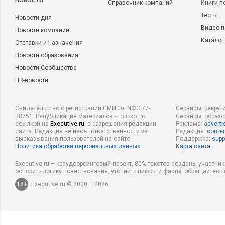
НОВОСТИ
Справочник компаний
Книги п
Тесты
Новости дня
Видео п
Новости компаний
Каталог
Отставки и назначения
Новости образования
Новости Сообщества
HR-новости
Свидетельство о регистрации СМИ Эл NФС 77-
Сервисы, рекрут
38751. Републикация материалов - только со
Сервисы, образ
ссылкой на
Executive.ru
, с разрешения редакции
Реклама:
adverti
сайта. Редакция не несет ответственности за
Редакция:
conten
высказывания пользователей на сайте.
Поддержка:
supp
Политика обработки персональных данных
Карта сайта
Executive.ru – краудсорсинговый проект, 80% текстов созданы участни
оспорить логику повествования, уточнить цифры и факты, обращайтесь 
18+
Executive.ru © 2000 – 2026.