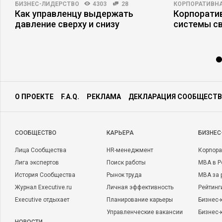
БИЗНЕС-ЛИДЕРСТВО
4303
28
КОРПОРАТИВНА
Как управленцу выдержать
Корпоратив
давление сверху и снизу
системы св
О ПРОЕКТЕ
F.A.Q.
РЕКЛАМА
ДЕКЛАРАЦИЯ СООБЩЕСТВ
CООБЩЕСТВО
КАРЬЕРА
БИЗНЕС
Лица Сообщества
HR-менеджмент
Корпора
Лига экспертов
Поиск работы
MBA в Р
История Сообщества
Рынок труда
MBA за 
Журнал Executive.ru
Личная эффективность
Рейтинг
Executive отдыхает
Планирование карьеры
Бизнес-
Управленческие вакансии
Бизнес-