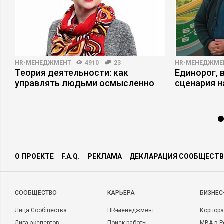
HR-МЕНЕДЖМЕНТ
4910
23
HR-МЕНЕДЖМЕ
Теория деятельности: как
Единорог, 
управлять людьми осмысленно
сценария н
О ПРОЕКТЕ
F.A.Q.
РЕКЛАМА
ДЕКЛАРАЦИЯ СООБЩЕСТВ
CООБЩЕСТВО
КАРЬЕРА
БИЗНЕС
Лица Сообщества
HR-менеджмент
Корпора
Лига экспертов
Поиск работы
MBA в Р