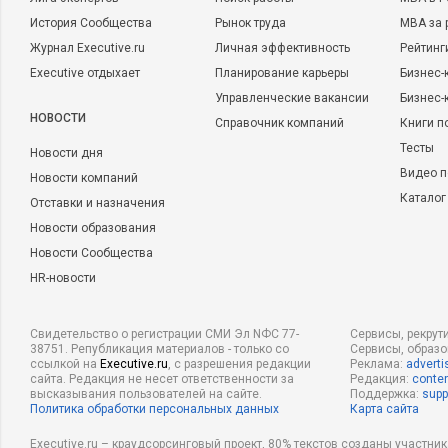
История Сообщества
Рынок труда
MBA за 
Журнал Executive.ru
Личная эффективность
Рейтинг
Executive отдыхает
Планирование карьеры
Бизнес-
Управленческие вакансии
Бизнес-
НОВОСТИ
Справочник компаний
Книги п
Тесты
Новости дня
Видео п
Новости компаний
Каталог
Отставки и назначения
Новости образования
Новости Сообщества
HR-новости
Свидетельство о регистрации СМИ Эл NФС 77-
Сервисы, рекрут
38751. Републикация материалов - только со
Сервисы, образ
ссылкой на
Executive.ru
, с разрешения редакции
Реклама:
adverti
сайта. Редакция не несет ответственности за
Редакция:
conten
высказывания пользователей на сайте.
Поддержка:
supp
Политика обработки персональных данных
Карта сайта
Executive.ru – краудсорсинговый проект, 80% текстов созданы участни