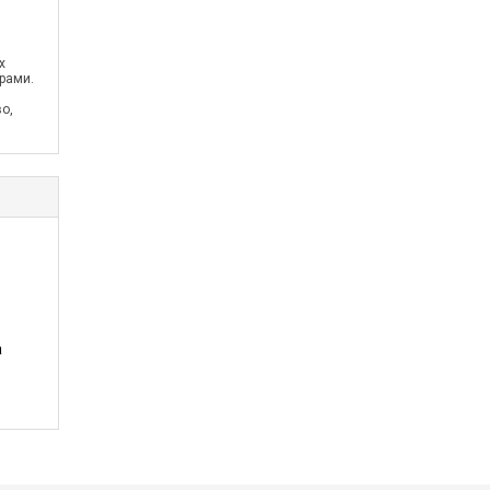
х
рами.
о,
а