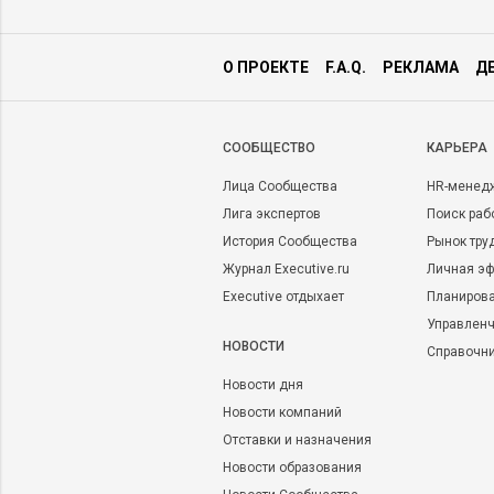
О ПРОЕКТЕ
F.A.Q.
РЕКЛАМА
Д
CООБЩЕСТВО
КАРЬЕРА
Лица Сообщества
HR-менед
Лига экспертов
Поиск раб
История Сообщества
Рынок тру
Журнал Executive.ru
Личная эф
Executive отдыхает
Планирова
Управленч
НОВОСТИ
Справочн
Новости дня
Новости компаний
Отставки и назначения
Новости образования