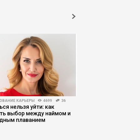
ОВАНИЕ КАРЬЕРЫ
4699
36
БИЗНЕС-КУРСЫ
3003
ься нельзя уйти: как
Как искусственный 
ть выбор между наймом и
обесценивает бизне
дным плаванием