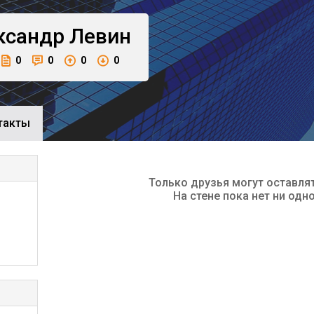
ксандр
Левин
0
0
0
0
такты
Только друзья могут оставля
На стене пока нет ни одн