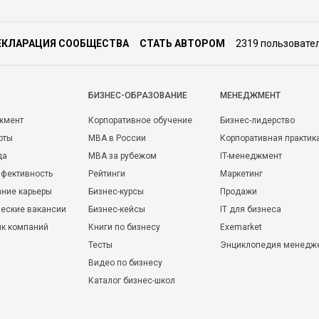
ЕКЛАРАЦИЯ СООБЩЕСТВА
СТАТЬ АВТОРОМ
2319 пользовате
БИЗНЕС-ОБРАЗОВАНИЕ
МЕНЕДЖМЕНТ
жмент
Корпоративное обучение
Бизнес-лидерство
оты
MBA в России
Корпоративная практик
да
MBA за рубежом
IT-менеджмент
фективность
Рейтинги
Маркетинг
ние карьеры
Бизнес-курсы
Продажи
еские вакансии
Бизнес-кейсы
IT для бизнеса
ик компаний
Книги по бизнесу
Exemarket
Тесты
Энциклопедия менедж
Видео по бизнесу
Каталог бизнес-школ