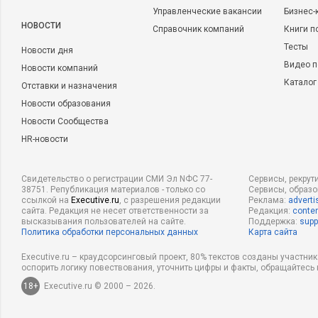
Управленческие вакансии
Бизнес-
НОВОСТИ
Справочник компаний
Книги п
Тесты
Новости дня
Видео п
Новости компаний
Каталог
Отставки и назначения
Новости образования
Новости Сообщества
HR-новости
Свидетельство о регистрации СМИ Эл NФС 77-
Сервисы, рекрут
38751. Републикация материалов - только со
Сервисы, образ
ссылкой на
Executive.ru
, с разрешения редакции
Реклама:
adverti
сайта. Редакция не несет ответственности за
Редакция:
conten
высказывания пользователей на сайте.
Поддержка:
supp
Политика обработки персональных данных
Карта сайта
Executive.ru – краудсорсинговый проект, 80% текстов созданы участни
оспорить логику повествования, уточнить цифры и факты, обращайтесь 
18+
Executive.ru © 2000 – 2026.