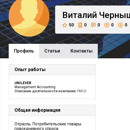
Виталий
Черны
50
0
0
0
0
Профиль
Cтатьи
Контакты
Опыт работы
UNILEVER
Management Accounting
Описание деятельности компании:
FMCG
Общая информация
Отрасль: Потребительские товары
повседневного спроса