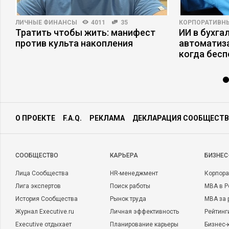
ЛИЧНЫЕ ФИНАНСЫ
4011
35
КОРПОРАТИВН
Тратить чтобы жить: манифест
ИИ в бухгал
против культа накопления
автоматиза
когда бесп
О ПРОЕКТЕ
F.A.Q.
РЕКЛАМА
ДЕКЛАРАЦИЯ СООБЩЕСТВ
CООБЩЕСТВО
КАРЬЕРА
БИЗНЕС
Лица Сообщества
HR-менеджмент
Корпора
Лига экспертов
Поиск работы
MBA в Р
История Сообщества
Рынок труда
MBA за 
Журнал Executive.ru
Личная эффективность
Рейтинг
Executive отдыхает
Планирование карьеры
Бизнес-