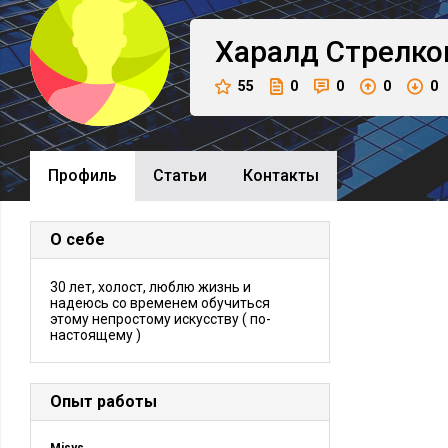
Харалд
Стрелко
55
0
0
0
0
Профиль
Cтатьи
Контакты
О себе
30 лет, холост, люблю жизнь и
надеюсь со временем обучиться
этому непростому искусству ( по-
настоящему )
Опыт работы