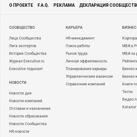
О ПРОЕКТЕ
F.A.Q.
РЕКЛАМА
ДЕКЛАРАЦИЯ СООБЩЕСТВ
CООБЩЕСТВО
КАРЬЕРА
БИЗНЕС
Лица Сообщества
HR-менеджмент
Корпора
Лига экспертов
Поиск работы
MBA в Р
История Сообщества
Рынок труда
MBA за 
Журнал Executive.ru
Личная эффективность
Рейтинг
Executive отдыхает
Планирование карьеры
Бизнес-
Управленческие вакансии
Бизнес-
НОВОСТИ
Справочник компаний
Книги п
Тесты
Новости дня
Видео п
Новости компаний
Каталог
Отставки и назначения
Новости образования
Новости Сообщества
HR-новости