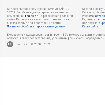
Свидетельство о регистрации СМИ Эл NФС 77-
Сервисы, рекрут
38751. Републикация материалов - только со
Сервисы, образ
ссылкой на
Executive.ru
, с разрешения редакции
Реклама:
adverti
сайта. Редакция не несет ответственности за
Редакция:
conten
высказывания пользователей на сайте.
Поддержка:
supp
Политика обработки персональных данных
Карта сайта
Executive.ru – краудсорсинговый проект, 80% текстов созданы участни
оспорить логику повествования, уточнить цифры и факты, обращайтесь 
18+
Executive.ru © 2000 – 2026.