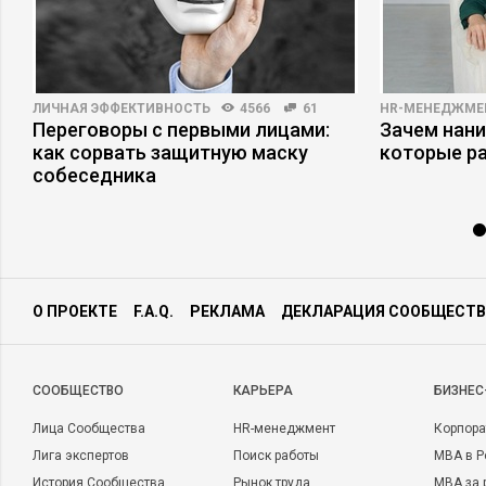
ЛИЧНАЯ ЭФФЕКТИВНОСТЬ
4566
61
HR-МЕНЕДЖМЕ
Переговоры с первыми лицами:
Зачем нани
как сорвать защитную маску
которые р
собеседника
О ПРОЕКТЕ
F.A.Q.
РЕКЛАМА
ДЕКЛАРАЦИЯ СООБЩЕСТВ
CООБЩЕСТВО
КАРЬЕРА
БИЗНЕС
Лица Сообщества
HR-менеджмент
Корпора
Лига экспертов
Поиск работы
MBA в Р
История Сообщества
Рынок труда
MBA за 