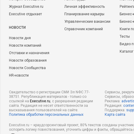
Журнал Executive.ru
Личная эффективность
Рейтинг
Executive отдыхает
Планирование карьеры
Бизнес-
Управленческие вакансии
Бизнес-
НОВОСТИ
Справочник компаний
Книги п
Тесты
Новости дня
Видео п
Новости компаний
Каталог
Отставки и назначения
Новости образования
Новости Сообщества
HR-новости
Свидетельство о регистрации СМИ Эл NФС 77-
Сервисы, рекрут
38751. Републикация материалов - только со
Сервисы, образ
ссылкой на
Executive.ru
, с разрешения редакции
Реклама:
adverti
сайта. Редакция не несет ответственности за
Редакция:
conten
высказывания пользователей на сайте.
Поддержка:
supp
Политика обработки персональных данных
Карта сайта
Executive.ru – краудсорсинговый проект, 80% текстов созданы участни
оспорить логику повествования, уточнить цифры и факты, обращайтесь 