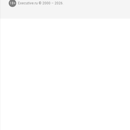
18+
Executive.ru © 2000 – 2026.