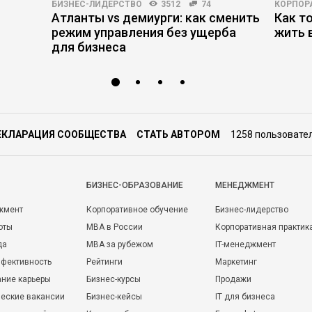
БИЗНЕС-ЛИДЕРСТВО
3512
74
КОРПОР
Атланты vs демиурги: как сменить
Как т
режим управления без ущерба
жить 
для бизнеса
ЕКЛАРАЦИЯ СООБЩЕСТВА
СТАТЬ АВТОРОМ
1258 пользовате
БИЗНЕС-ОБРАЗОВАНИЕ
МЕНЕДЖМЕНТ
жмент
Корпоративное обучение
Бизнес-лидерство
оты
MBA в России
Корпоративная практик
да
MBA за рубежом
IT-менеджмент
фективность
Рейтинги
Маркетинг
ние карьеры
Бизнес-курсы
Продажи
еские вакансии
Бизнес-кейсы
IT для бизнеса