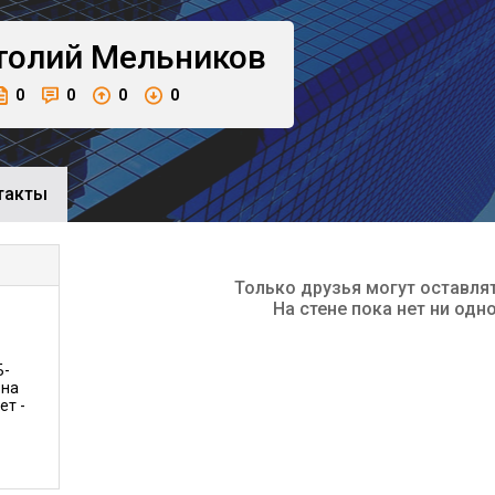
толий
Мельников
0
0
0
0
такты
Только друзья могут оставля
На стене пока нет ни одн
Б-
 на
ет -