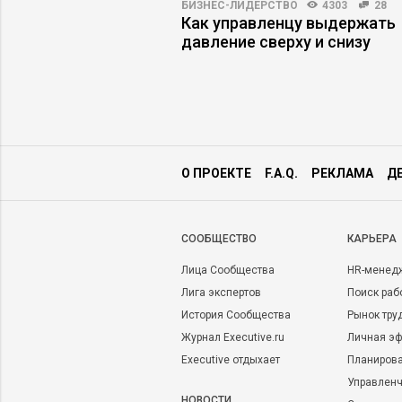
6441
34
БИЗНЕС-ЛИДЕРСТВО
4303
28
аботу на «рынке
Как управленцу выдержать
я»
давление сверху и снизу
О ПРОЕКТЕ
F.A.Q.
РЕКЛАМА
Д
CООБЩЕСТВО
КАРЬЕРА
Лица Сообщества
HR-менед
Лига экспертов
Поиск раб
История Сообщества
Рынок тру
Журнал Executive.ru
Личная эф
Executive отдыхает
Планирова
Управленч
НОВОСТИ