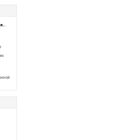
ЗАО Пермская целлюлозно-бумажная компания
е
их
онной