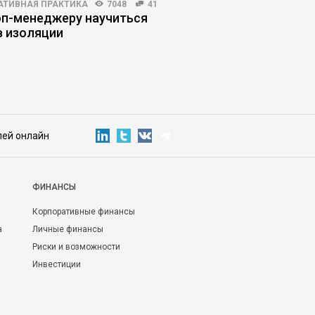
АТИВНАЯ ПРАКТИКА
7048
41
HR-МЕНЕДЖМЕНТ
5655
оп-менеджеру научиться
ИИ в рекрутинге: где
в изоляции
заканчивается эффе
начинаются риски
лей онлайн
ФИНАНСЫ
Корпоративные финансы
а
Личные финансы
Риски и возможности
Инвестиции