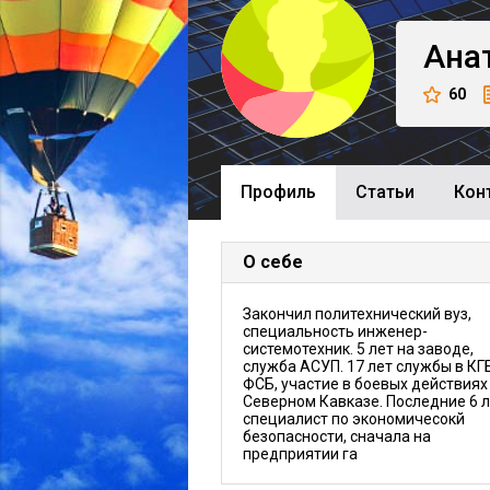
Ана
60
Профиль
Cтатьи
Кон
О себе
Закончил политехнический вуз,
специальность инженер-
системотехник. 5 лет на заводе,
служба АСУП. 17 лет службы в КГ
ФСБ, участие в боевых действиях
Северном Кавказе. Последние 6 л
специалист по экономичесокй
безопасности, сначала на
предприятии га