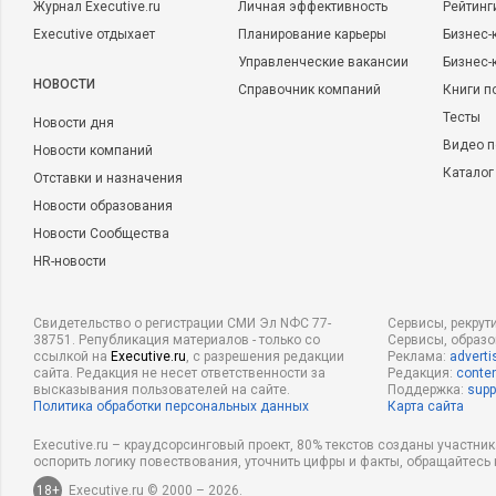
Журнал Executive.ru
Личная эффективность
Рейтинг
Executive отдыхает
Планирование карьеры
Бизнес-
Управленческие вакансии
Бизнес-
НОВОСТИ
Справочник компаний
Книги п
Тесты
Новости дня
Видео п
Новости компаний
Каталог
Отставки и назначения
Новости образования
Новости Сообщества
HR-новости
Свидетельство о регистрации СМИ Эл NФС 77-
Сервисы, рекрут
38751. Републикация материалов - только со
Сервисы, образ
ссылкой на
Executive.ru
, с разрешения редакции
Реклама:
adverti
сайта. Редакция не несет ответственности за
Редакция:
conten
высказывания пользователей на сайте.
Поддержка:
supp
Политика обработки персональных данных
Карта сайта
Executive.ru – краудсорсинговый проект, 80% текстов созданы участни
оспорить логику повествования, уточнить цифры и факты, обращайтесь 
18+
Executive.ru © 2000 – 2026.