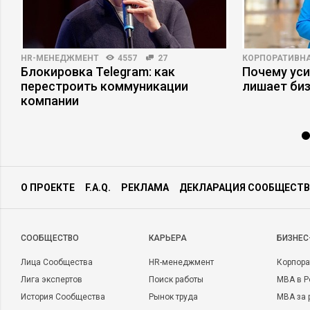
HR-МЕНЕДЖМЕНТ
4557
27
КОРПОРАТИВНА
Блокировка Telegram: как
Почему ус
перестроить коммуникации
лишает би
компании
О ПРОЕКТЕ
F.A.Q.
РЕКЛАМА
ДЕКЛАРАЦИЯ СООБЩЕСТВ
CООБЩЕСТВО
КАРЬЕРА
БИЗНЕС
Лица Сообщества
HR-менеджмент
Корпора
Лига экспертов
Поиск работы
MBA в Р
История Сообщества
Рынок труда
MBA за 