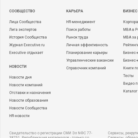
CООБЩЕСТВО
КАРЬЕРА
БИЗНЕС
Лица Сообщества
HR-менеджмент
Корпора
Лига экспертов
Поиск работы
MBA в Р
История Сообщества
Рынок труда
MBA за 
Журнал Executive.ru
Личная эффективность
Рейтинг
Executive отдыхает
Планирование карьеры
Бизнес-
Управленческие вакансии
Бизнес-
НОВОСТИ
Справочник компаний
Книги п
Тесты
Новости дня
Видео п
Новости компаний
Каталог
Отставки и назначения
Новости образования
Новости Сообщества
HR-новости
Свидетельство о регистрации СМИ Эл NФС 77-
Сервисы, рекрут
38751. Републикация материалов - только со
Сервисы, образ