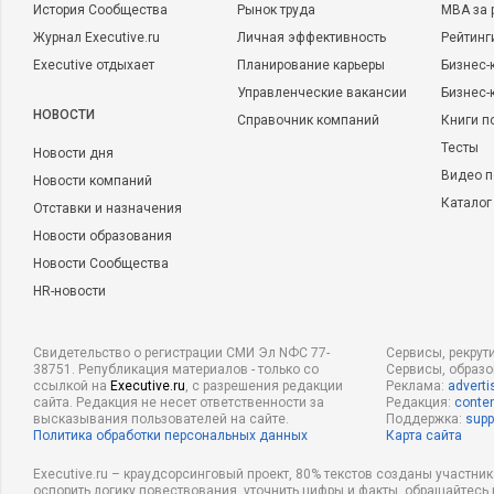
История Сообщества
Рынок труда
MBA за 
Журнал Executive.ru
Личная эффективность
Рейтинг
Executive отдыхает
Планирование карьеры
Бизнес-
Управленческие вакансии
Бизнес-
НОВОСТИ
Справочник компаний
Книги п
Тесты
Новости дня
Видео п
Новости компаний
Каталог
Отставки и назначения
Новости образования
Новости Сообщества
HR-новости
Свидетельство о регистрации СМИ Эл NФС 77-
Сервисы, рекрут
38751. Републикация материалов - только со
Сервисы, образ
ссылкой на
Executive.ru
, с разрешения редакции
Реклама:
adverti
сайта. Редакция не несет ответственности за
Редакция:
conten
высказывания пользователей на сайте.
Поддержка:
supp
Политика обработки персональных данных
Карта сайта
Executive.ru – краудсорсинговый проект, 80% текстов созданы участни
оспорить логику повествования, уточнить цифры и факты, обращайтесь 