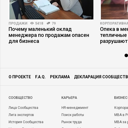
ПРОДАЖИ
5418
79
КОРПОРАТИВНА
Почему маленький оклад
Опека в ме
менеджера по продажам опасен
тепличные 
для бизнеса
разрушают
О ПРОЕКТЕ
F.A.Q.
РЕКЛАМА
ДЕКЛАРАЦИЯ СООБЩЕСТВ
CООБЩЕСТВО
КАРЬЕРА
БИЗНЕС
Лица Сообщества
HR-менеджмент
Корпора
Лига экспертов
Поиск работы
MBA в Р
История Сообщества
Рынок труда
MBA за 