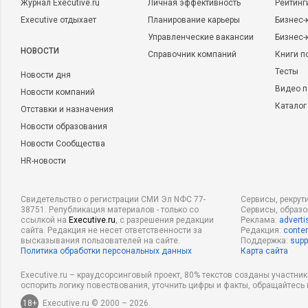
Журнал Executive.ru
Личная эффективность
Рейтинг
Executive отдыхает
Планирование карьеры
Бизнес-
Управленческие вакансии
Бизнес-
НОВОСТИ
Справочник компаний
Книги п
Тесты
Новости дня
Видео п
Новости компаний
Каталог
Отставки и назначения
Новости образования
Новости Сообщества
HR-новости
Свидетельство о регистрации СМИ Эл NФС 77-
Сервисы, рекрут
38751. Републикация материалов - только со
Сервисы, образ
ссылкой на
Executive.ru
, с разрешения редакции
Реклама:
adverti
сайта. Редакция не несет ответственности за
Редакция:
conten
высказывания пользователей на сайте.
Поддержка:
supp
Политика обработки персональных данных
Карта сайта
Executive.ru – краудсорсинговый проект, 80% текстов созданы участни
оспорить логику повествования, уточнить цифры и факты, обращайтесь 
18+
Executive.ru © 2000 – 2026.