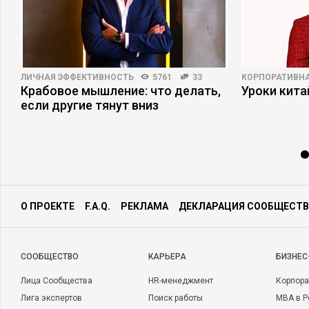
ЛИЧНАЯ ЭФФЕКТИВНОСТЬ
5761
33
КОРПОРАТИВНА
Крабовое мышление: что делать,
Уроки кит
а
если другие тянут вниз
О ПРОЕКТЕ
F.A.Q.
РЕКЛАМА
ДЕКЛАРАЦИЯ СООБЩЕСТВ
CООБЩЕСТВО
КАРЬЕРА
БИЗНЕС
Лица Сообщества
HR-менеджмент
Корпора
Лига экспертов
Поиск работы
MBA в Р