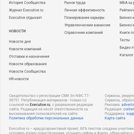
История Сообщества
Рынок труда
MBA за 
Журнал Executive.ru
Личная эффективность
Рейтинг
Executive отдыхает
Планирование карьеры
Бизнес-
Управленческие вакансии
Бизнес-
НОВОСТИ
Справочник компаний
Книги п
Тесты
Новости дня
Видео п
Новости компаний
Каталог
Отставки и назначения
Новости образования
Новости Сообщества
HR-новости
Свидетельство о регистрации СМИ Эл NФС 77-
Сервисы, рекрут
38751. Републикация материалов - только со
Сервисы, образ
ссылкой на
Executive.ru
, с разрешения редакции
Реклама:
adverti
сайта. Редакция не несет ответственности за
Редакция:
conten
высказывания пользователей на сайте.
Поддержка:
supp
Политика обработки персональных данных
Карта сайта
Executive.ru – краудсорсинговый проект, 80% текстов созданы участни
оспорить логику повествования, уточнить цифры и факты, обращайтесь 