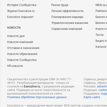
История Сообщества
Рынок труда
MBA за 
Журнал Executive.ru
Личная эффективность
Рейтинг
Executive отдыхает
Планирование карьеры
Бизнес-
Управленческие вакансии
Бизнес-
НОВОСТИ
Справочник компаний
Книги п
Тесты
Новости дня
Видео п
Новости компаний
Каталог
Отставки и назначения
Новости образования
Новости Сообщества
HR-новости
Свидетельство о регистрации СМИ Эл NФС 77-
Сервисы, рекрут
38751. Републикация материалов - только со
Сервисы, образ
ссылкой на
Executive.ru
, с разрешения редакции
Реклама:
adverti
сайта. Редакция не несет ответственности за
Редакция:
conten
высказывания пользователей на сайте.
Поддержка:
supp
Политика обработки персональных данных
Карта сайта
Executive.ru – краудсорсинговый проект, 80% текстов созданы участни