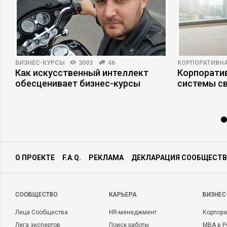
БИЗНЕС-КУРСЫ
3003
46
КОРПОРАТИВНА
,
Как искусственный интеллект
Корпоратив
обесценивает бизнес-курсы
системы св
О ПРОЕКТЕ
F.A.Q.
РЕКЛАМА
ДЕКЛАРАЦИЯ СООБЩЕСТВ
CООБЩЕСТВО
КАРЬЕРА
БИЗНЕС
Лица Сообщества
HR-менеджмент
Корпора
Лига экспертов
Поиск работы
MBA в Р