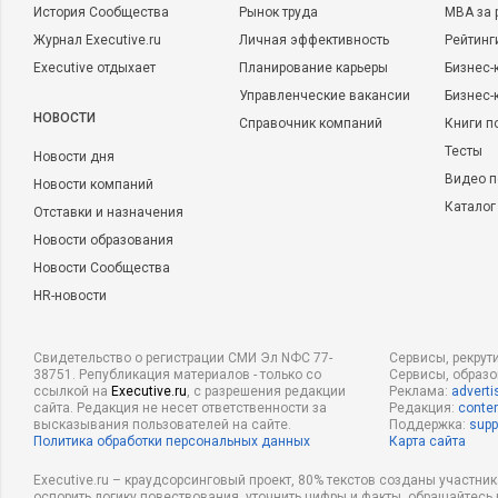
История Сообщества
Рынок труда
MBA за 
Журнал Executive.ru
Личная эффективность
Рейтинг
Executive отдыхает
Планирование карьеры
Бизнес-
Управленческие вакансии
Бизнес-
НОВОСТИ
Справочник компаний
Книги п
Тесты
Новости дня
Видео п
Новости компаний
Каталог
Отставки и назначения
Новости образования
Новости Сообщества
HR-новости
Свидетельство о регистрации СМИ Эл NФС 77-
Сервисы, рекрут
38751. Републикация материалов - только со
Сервисы, образ
ссылкой на
Executive.ru
, с разрешения редакции
Реклама:
adverti
сайта. Редакция не несет ответственности за
Редакция:
conten
высказывания пользователей на сайте.
Поддержка:
supp
Политика обработки персональных данных
Карта сайта
Executive.ru – краудсорсинговый проект, 80% текстов созданы участни
оспорить логику повествования, уточнить цифры и факты, обращайтесь 