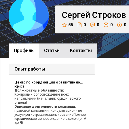
Сергей
Строков
55
0
0
0
0
Профиль
Cтатьи
Контакты
Опыт работы
Центр по координации и развитию новых форм хозяйствования
юрист
Должностные обязанности:
Контроль и сопровождение всех
направлений (начальник юридического
отдела)
Описание деятельности компании:
правовой консалтинг консультационные
услугирегистрациялицензированиеПолное
юридическое сопровождение сделок (от А
до Я)