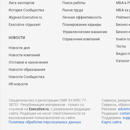
Лига экспертов
Поиск работы
MBA в Р
История Сообщества
Рынок труда
MBA за 
Журнал Executive.ru
Личная эффективность
Рейтинг
Executive отдыхает
Планирование карьеры
Бизнес-
Управленческие вакансии
Бизнес-
НОВОСТИ
Справочник компаний
Книги п
Тесты
Новости дня
Видео п
Новости компаний
Каталог
Отставки и назначения
Новости образования
Новости Сообщества
HR-новости
Свидетельство о регистрации СМИ Эл NФС 77-
Сервисы, рекрут
38751. Републикация материалов - только со
Сервисы, образ
ссылкой на
Executive.ru
, с разрешения редакции
Реклама:
adverti
сайта. Редакция не несет ответственности за
Редакция:
conten
высказывания пользователей на сайте.
Поддержка:
supp
Политика обработки персональных данных
Карта сайта