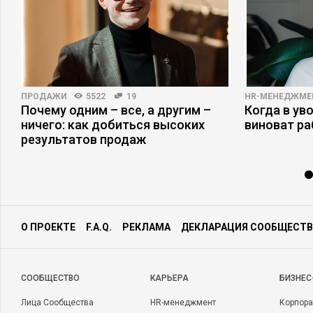
ПРОДАЖИ
5522
19
HR-МЕНЕДЖМЕ
Почему одним – все, а другим –
Когда в ув
ничего: как добиться высоких
виноват р
результатов продаж
О ПРОЕКТЕ
F.A.Q.
РЕКЛАМА
ДЕКЛАРАЦИЯ СООБЩЕСТВ
CООБЩЕСТВО
КАРЬЕРА
БИЗНЕС
Лица Сообщества
HR-менеджмент
Корпора