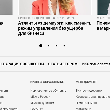
БИЗНЕС-ЛИДЕРСТВО
3512
74
МАРКЕТ
ая
Атланты vs демиурги: как сменить
Почем
режим управления без ущерба
в мар
для бизнеса
ЕКЛАРАЦИЯ СООБЩЕСТВА
СТАТЬ АВТОРОМ
1956 пользовате
БИЗНЕС-ОБРАЗОВАНИЕ
МЕНЕДЖМЕНТ
жмент
Корпоративное обучение
Бизнес-лидерство
оты
MBA в России
Корпоративная практик
да
MBA за рубежом
IT-менеджмент
фективность
Рейтинги
Маркетинг