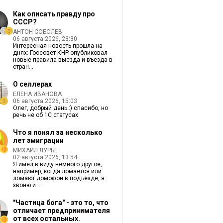
Как описать правду про
СССР?
АНТОН СОБОЛЕВ
06 августа 2026, 23:30
Интересная новость прошла на
днях: Госсовет КНР опубликовал
новые правила выезда и въезда в
стран...
О селлерах
ЕЛЕНА ИВАНОВА
06 августа 2026, 15:03
Олег, добрый день :) спасибо, но
речь не об 1С статусах.
Что я понял за несколько
лет эмиграции
МИХАИЛ ЛУРЬЕ
02 августа 2026, 13:54
Я имел в виду немного другое,
например, когда ломается или
ломают домофон в подъезде, я
звоню и ...
"Частица бога" - это то, что
отличает предпринимателя
от всех остальных.