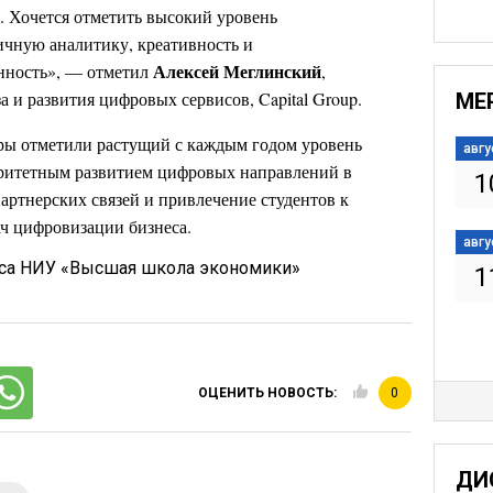
. Хочется отметить высокий уровень
ичную аналитику, креативность и
Алексей Меглинский
нность», — отметил
,
а и развития цифровых сервисов, Capital Group.
МЕ
ры отметили растущий с каждым годом уровень
авгу
оритетным развитием цифровых направлений в
1
артнерских связей и привлечение студентов к
ч цифровизации бизнеса.
авгу
са НИУ «Высшая школа экономики»
1
ОЦЕНИТЬ НОВОСТЬ:
0
ДИ