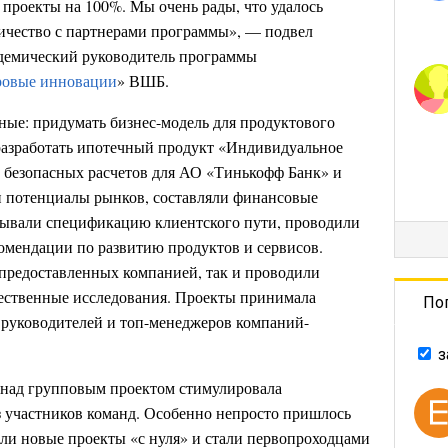
проекты на 100%. Мы очень рады, что удалось
ичество с партнерами программы», — подвел
адемический руководитель программы
ровые инновации
» ВШБ.
ные: придумать бизнес-модель для продуктового
разработать ипотечный продукт «Индивидуальное
 безопасных расчетов для АО «Тинькофф Банк» и
и потенциалы рынков, составляли финансовые
тывали спецификацию клиентского пути, проводили
омендации по развитию продуктов и сервисов.
 предоставленных компанией, так и проводили
чественные исследования. Проекты принимала
По
з руководителей и топ-менеджеров компаний-
з
 над групповым проектом стимулировала
 участников команд. Особенно непросто пришлось
али новые проекты «с нуля» и стали первопроходцами