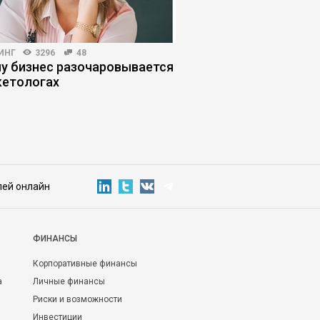
ИНГ
3296
48
HR-МЕНЕДЖМЕНТ
3879
у бизнес разочаровывается
Соглашатели: как ра
кетологах
теми, кто кормит «з
лей онлайн
ФИНАНСЫ
Корпоративные финансы
а
Личные финансы
Риски и возможности
Инвестиции