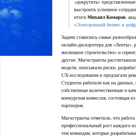
«докрутить» представленные 
выстроить успешное сотрудн
Михаил Комаров
итоги
, ак
«
Электронный бизнес и циф
Задачи ставились самые разнообраз
онлайн-дискаунтера для «Ленты», 
жилищное строительство» и сервис
другие. Магистранты рассчитывал
модели, описывали риски, разраба
UX-исследования и предлагали рек
Студенты работали как на данных,
собственные количественные и ка
конкурсная комиссия, состоящая и
партнеров.
Магистранты отметили, что работа
профессиональный рост каждого из
тем командам, которые разрабатыв