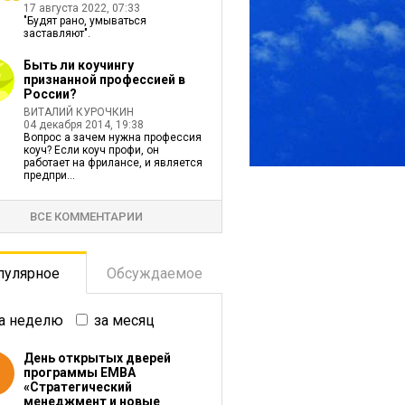
17 августа 2022, 07:33
"Будят рано, умываться
заставляют".
Быть ли коучингу
признанной профессией в
России?
ВИТАЛИЙ КУРОЧКИН
04 декабря 2014, 19:38
Вопрос а зачем нужна профессия
коуч? Если коуч профи, он
работает на фрилансе, и является
предпри...
ВСЕ КОММЕНТАРИИ
пулярное
Обсуждаемое
а неделю
за месяц
День открытых дверей
программы ЕМВА
«Стратегический
менеджмент и новые