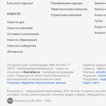
Executive отдыхает
Планирование карьеры
Бизнес-
Управленческие вакансии
Бизнес-
НОВОСТИ
Справочник компаний
Книги п
Тесты
Новости дня
Видео п
Новости компаний
Каталог
Отставки и назначения
Новости образования
Новости Сообщества
HR-новости
Свидетельство о регистрации СМИ Эл NФС 77-
Сервисы, рекрут
38751. Републикация материалов - только со
Сервисы, образ
ссылкой на
Executive.ru
, с разрешения редакции
Реклама:
adverti
сайта. Редакция не несет ответственности за
Редакция:
conten
высказывания пользователей на сайте.
Поддержка:
supp
Политика обработки персональных данных
Карта сайта
Executive.ru – краудсорсинговый проект, 80% текстов созданы участни
оспорить логику повествования, уточнить цифры и факты, обращайтесь 
18+
Executive.ru © 2000 – 2026.