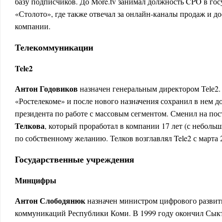
базу подписчиков. До More.tv занимал должность CPO в гос
«Столото», где также отвечал за онлайн-каналы продаж и д
компании.
Телекоммуникации
Tele2
Антон Годовиков
наз­на­чен ге­нераль­ным ди­рек­то­ром Теlе
«Ростелекоме» и после нового назначения сохранил в нем д
президента по работе с массовым сегментом. Сменил на по
Телкова
, который проработал в компании 17 лет (с неболь
по собственному желанию. Телков возглавлял Tele2 с марта 
Государственные учреждения
Минцифры
Антон Слободянюк
назначен министром цифрового развити
коммуникаций Республики Коми. В 1999 году окончил Сык