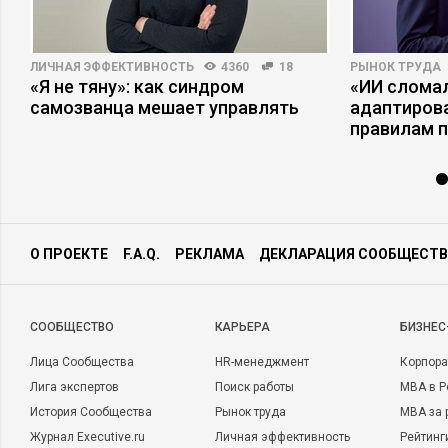
ЛИЧНАЯ ЭФФЕКТИВНОСТЬ
4360
18
РЫНОК ТРУДА
«Я не тяну»: как синдром
«ИИ сломал
самозванца мешает управлять
адаптиров
правилам 
О ПРОЕКТЕ
F.A.Q.
РЕКЛАМА
ДЕКЛАРАЦИЯ СООБЩЕСТВ
CООБЩЕСТВО
КАРЬЕРА
БИЗНЕС
Лица Сообщества
HR-менеджмент
Корпора
Лига экспертов
Поиск работы
MBA в Р
История Сообщества
Рынок труда
MBA за 
Журнал Executive.ru
Личная эффективность
Рейтинг