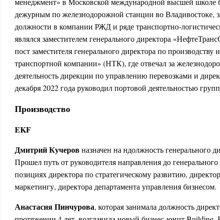
менеджмент» в Московской международной высшей школе 
дежурным по железнодорожной станции во Владивостоке, 
должности в компании РЖД и ряде транспортно-логистичес
являлся заместителем генерального директора «НефтеТранс
пост заместителя генерального директора по производству
транспортной компании» (НТК), где отвечал за железнодор
деятельность дирекции по управлению перевозками и дирек
декабря 2022 года руководил портовой деятельностью груп
Производство
EKF
Дмитрий Кучеров
назначен на ндолжность генерального д
Прошел путь от руководителя направления до генерального 
позициях директора по стратегическому развитию, директо
маркетингу, директора департамента управления бизнесом.
Анастасия Пинчурова
, которая занимала должность дирек
протяжении 4 лет, возглавила новый бизнес-юнит Building.