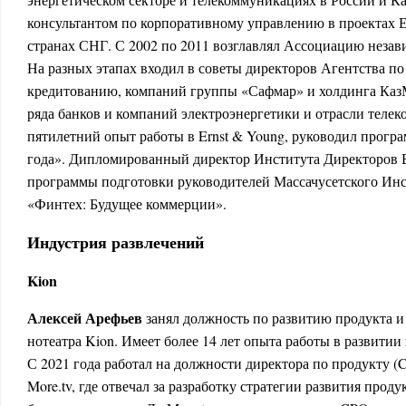
консультантом по корпоративному управлению в проекта
странах СНГ. С 2002 по 2011 возглавлял Ассоциацию незав
На разных этапах входил в советы директоров Агентства 
кредитованию, компаний группы «Сафмар» и холдинга КазМу
ряда банков и компаний электроэнергетики и отрасли теле
пятилетний опыт работы в Ernst & Young, руководил прог
года». Дипломированный директор Института Директоров 
программы подготовки руководителей Массачусетского Инс
«Финтех: Будущее коммерции».
Индустрия развлечений
Kion
Алек­сей Арефь­ев
за­нял дол­жность по раз­ви­тию про­дук­та и
нотеат­ра Kion. Имеет более 14 лет опыта работы в развитии
С 2021 года работал на должности директора по продукту (
More.tv, где отвечал за разработку стратегии развития прод