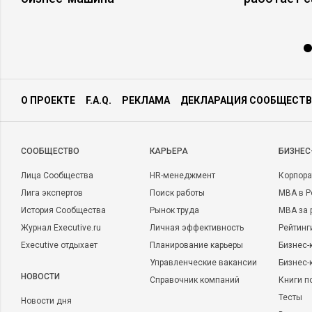
О ПРОЕКТЕ
F.A.Q.
РЕКЛАМА
ДЕКЛАРАЦИЯ СООБЩЕСТВ
CООБЩЕСТВО
КАРЬЕРА
БИЗНЕС
Лица Сообщества
HR-менеджмент
Корпора
Лига экспертов
Поиск работы
MBA в Р
История Сообщества
Рынок труда
MBA за 
Журнал Executive.ru
Личная эффективность
Рейтинг
Executive отдыхает
Планирование карьеры
Бизнес-
Управленческие вакансии
Бизнес-
НОВОСТИ
Справочник компаний
Книги п
Тесты
Новости дня