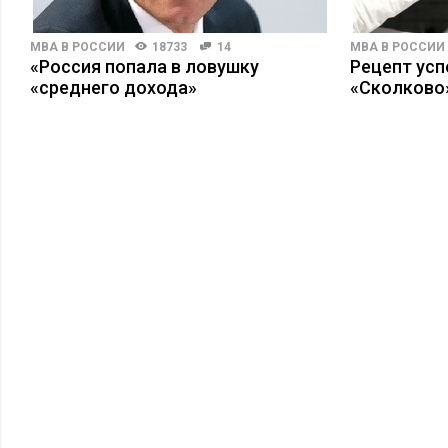
MBA В РОССИИ
18733
14
MBA В РОССИИ
«Россия попала в ловушку
Рецепт усп
«среднего дохода»
«Сколково