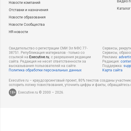
Видео п
Новости компаний
Каталог
Отставки и назначения
Новости образования
Новости Сообщества
HR-новости
Свидетельство о регистрации СМИ Эл NФС 77-
Сервисы, рекрут
38751. Републикация материалов - только со
Сервисы, образ
ссылкой на
Executive.ru
, с разрешения редакции
Реклама:
adverti
сайта. Редакция не несет ответственности за
Редакция:
conten
высказывания пользователей на сайте.
Поддержка:
supp
Политика обработки персональных данных
Карта сайта
Executive.ru – краудсорсинговый проект, 80% текстов созданы участни
оспорить логику повествования, уточнить цифры и факты, обращайтесь 
18+
Executive.ru © 2000 – 2026.