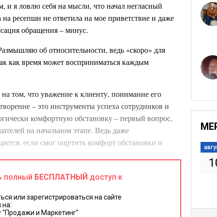
, и я ловлю себя на мысли, что начал негласный
а на ресепшн не ответила на мое приветствие и даже
есация обращения – минус.
 Размышляю об относительности, ведь «скоро» для
 так как время может восприниматься каждым
 на том, что уважение к клиенту, понимание его
творение – это инструменты успеха сотрудников и
огически комфортную обстановку – первый вопрос,
МЕ
ателей на начальном этапе. Ведь даже
ается, если смог ощутить комфорт обстановки и
авгу
1
– умение ценить время клиента. Слишком дорого оно
ь полный
БЕСПЛАТНЫЙ
доступ к
к сверхскоростей. Разбрасываться временем –
ься или зарегистрироваться на сайте
 на:
 "Продажи и Маркетинг"