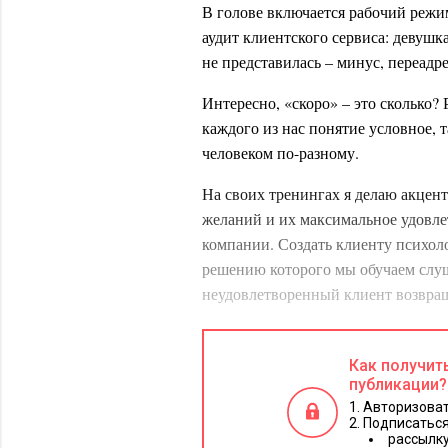
В голове включается рабочий режим
аудит клиентского сервиса: девушк
не представилась – минус, переадр
Интересно, «скоро» – это сколько?
каждого из нас понятие условное,
человеком по-разному.
На своих тренингах я делаю акцент
желаний и их максимальное удовле
компании. Создать клиенту психол
решению которого мы обучаем слуш
неудовлетворенный клиент возвращ
почувствовать заботу о себе.
Главное условие успеха компании 
Как получит
обходится каждому из нас в наш ве
публикации?
непозволительная роскошь.
Авторизоват
Подписаться
рассылку