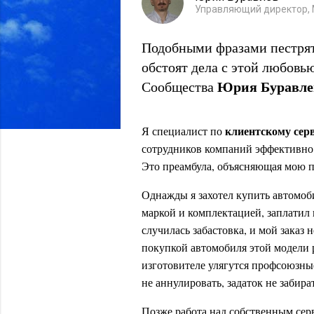
Управляющий директор,
Подобными фразами пестря
обстоят дела с этой любовь
Юрия Буравле
Сообщества
клиентскому сер
Я специалист по
сотрудников компаний эффективно 
Это преамбула, объясняющая мою 
Однажды я захотел купить автомоби
маркой и комплектацией, заплатил 
случилась забастовка, и мой заказ 
покупкой автомобиля этой модели р
изготовителе улягутся профсоюзны
не аннулировать, задаток не забира
Позже работа над собственным сер