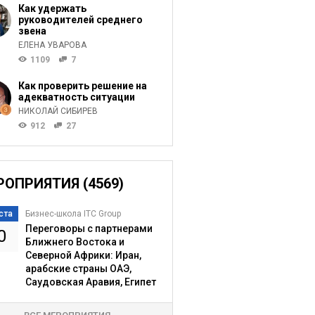
Как удержать
руководителей среднего
звена
ЕЛЕНА УВАРОВА
1109
7
Как проверить решение на
адекватность ситуации
НИКОЛАЙ СИБИРЕВ
912
27
РОПРИЯТИЯ (4569)
ста
Бизнес-школа ITC Group
Переговоры с партнерами
0
Ближнего Востока и
Северной Африки: Иран,
арабские страны ОАЭ,
Саудовская Аравия, Египет