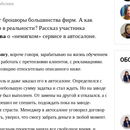
 Москва
т брошюры большинства фирм. А как
ю в реальности? Рассказ участника
ва
о «немягком» сервисе в автосалоне.
вису
, короче говоря, зарабатываю на жизнь обучением
ОБ
работать с претензиями клиентов, с рекламациями.
позицию относительно описанного ниже.
ль и даже заказал его в автосалоне. Определился с
небольшую сумму задатка и стал ждать. Но на заводе
не был выполнен. От замены на другой я отказался, а с
ешил не спешить, подождать пока на заводе-
е страсти. Менеджер в автосалоне уговорил договор
ть, уверил, что смогу забрать деньги в любой момент.
висным проектом заняла все свободное время, и