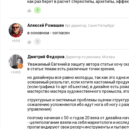
как раз берёт в расчёт стереотипы, архетипы, эффек
2
Алексей Ромашин
Арт-директор, Санкт-Петербург
в основном - согласен
+694
0
Дмитрий Федоров
Директор по рекламе, Москва
Уважаемый Евгений.в защиту автора статьи хочу ск
в статье темам есть различные точки зрения,
+3430
но дизайнеры все равно молодцы, так как это одна 
осязаемый результат, если хотите кастомный проду
(если графика то арт объектом), в дизайне есть ром
мастерство мастера художественного промысла, это
структурные и системные проблемы оценки структуры
сожалению усложняются ибо идут нога об ногу с раз
управления)
поэтому начиная с 50-х годов 20 века от дизайна н
- целеполагание взяли на себя маркетологи и иссл
пропагандируют свои ресерч инструменты и пытают