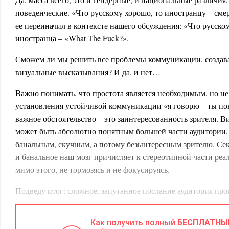
поведенческие. «Что русскому хорошо, то иностранцу – смер
ее переиначил в контексте нашего обсуждения: «Что русском
иностранца – «What The Fuck?».
Сможем ли мы решить все проблемы коммуникации, создав
визуальные высказывания? И да, и нет…
Важно понимать, что простота является необходимым, но н
установления устойчивой коммуникации «я говорю – ты по
важное обстоятельство – это заинтересованность зрителя. 
может быть абсолютно понятным большей части аудитории, 
банальным, скучным, а потому безынтересным зрителю. Секр
и банальное наш мозг причисляет к стереотипной части реа
мимо этого, не тормозясь и не фокусируясь.
Подведу итог: сложное, запутанное послание аудитория про
мутности, а понятное, но скучное, она проигнорирует, потом
Как получить полный
БЕСПЛАТНЫ
В идеале, дизайнеру необходимо преодолеть два соблазна –