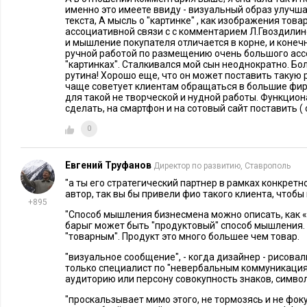
именно это имеете ввиду - визуальный образ улуч
текста, А мысль о "картинке" , как изображения това
ассоциативной связи с с комментарием Л.Гвоздили
и мышление покупателя отличается в корне, и конеч
ручной работой по размещению очень большого асс
"картинках". Сталкивался мой сын неоднократно. Бо
рутина! Хорошо еще, что он может поставить такую 
чаще советует клиентам обращаться в большие фирм
для такой не творческой и нудной работы. Функцио
сделать, на смартфон и на сотовый сайт поставить (
0
Евгений Труфанов
Директор по развитию, Ставрополь
"а ты его стратегический партнер в рамках конкретно
автор, так вы бы привели фио такого клиента, чтобы
+895
"Способ мышления бизнесмена можно описать, как «п
барыг может быть "продуктовый" способ мышления. 
"товарным". Продукт это много большее чем товар.
"визуальное сообщение", - когда дизайнер - рисоваль
только специалист по "невербальным коммуникация
аудиторию или персону совокупность знаков, символо
"проскальзывает мимо этого, не тормозясь и не фок