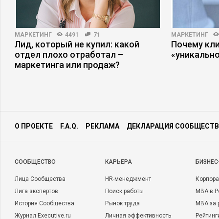
МАРКЕТИНГ
4491
71
МАРКЕТИНГ
Лид, который не купил: какой
Почему кли
отдел плохо отработал –
«уникально
маркетинга или продаж?
О ПРОЕКТЕ
F.A.Q.
РЕКЛАМА
ДЕКЛАРАЦИЯ СООБЩЕСТВ
CООБЩЕСТВО
КАРЬЕРА
БИЗНЕС
Лица Сообщества
HR-менеджмент
Корпора
Лига экспертов
Поиск работы
MBA в Р
История Сообщества
Рынок труда
MBA за 
Журнал Executive.ru
Личная эффективность
Рейтинг