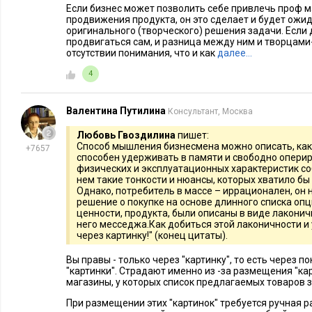
Если бизнес может позволить себе привлечь проф 
продвижения продукта, он это сделает и будет ожи
оригинального (творческого) решения задачи. Если д
продвигаться сам, и разница между ним и творцами
отсутствии понимания, что и как
далее…
4
Валентина Путилина
Консультант, Москва
Любовь Гвоздилина
пишет:
Способ мышления бизнесмена можно описать, как
+7657
способен удерживать в памяти и свободно опери
физических и эксплуатационных характеристик со
нем такие тонкости и нюансы, которых хватило бы 
Однако, потребитель в массе – иррационален, он
решение о покупке на основе длинного списка опци
ценности, продукта, были описаны в виде лаконич
него месседжа.Как добиться этой лаконичности и
через картинку!" (конец цитаты).
Вы правы - только через "картинку", то есть через п
"картинки". Страдают именно из -за размещения "кар
магазины, у которых список предлагаемых товаров з
При размещении этих "картинок" требуется ручная ра