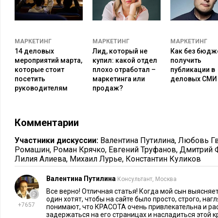
решаемой коммуникативной задачи
, способно обеспечить по
любовь покупателя.
МАРКЕТИНГ
МАРКЕТИНГ
МАРКЕТИНГ
14 деловых
Лид, который не
Как без бюдж
мероприятий марта,
купил: какой отдел
получить
которые стоит
плохо отработал –
публикации в
посетить
маркетинга или
деловых СМИ
руководителям
продаж?
Комментарии
Участники дискуссии:
Валентина Путилина
,
Любовь Г
Ромашин
,
Роман Крячко
,
Евгений Труфанов
,
Дмитрий 
Лилия Алиева
,
Михаил Лурье
,
Константин Куликов
Валентина Путилина
Консультант, Москва
Все верно! Отличная статья! Когда мой сын выясняет
один хотят, чтобы на сайте было просто, строго, на
+7657
понимают, что КРАСОТА очень привлекательна и ра
задержаться на его страницах и насладиться этой к