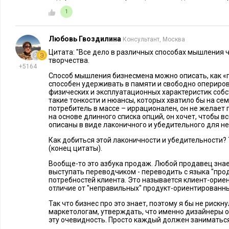
1
Любовь Гвоздилина
Консультант, Москва
Цитата: "Все дело в различных способах мышления 
творчества.
+5164
Способ мышления бизнесмена можно описать, как «
способен удерживать в памяти и свободно опериро
физических и эксплуатационных характеристик собст
такие тонкости и нюансы, которых хватило бы на сем
потребитель в массе – иррационален, он не желает
на основе длинного списка опций, он хочет, чтобы в
описаны в виде лаконичного и убедительного для н
Как добиться этой лаконичности и убедительности? 
(конец цитаты).
Вообще-то это азбука продаж. Любой продавец знае
выступать переводчиком - переводить с языка "проду
потребностей клиента. Это называется клиент-орие
отличие от "неправильных" продукт-ориентированн
Так что бизнес про это знает, поэтому я бы не рискн
маркетологам, утверждать, что именно дизайнеры о
эту очевидность. Просто каждый должен заниматьс