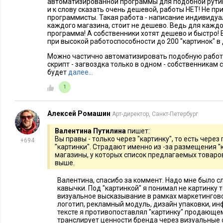
автоматизированной программы для подобной рутинн
и к слову сказать очень дешевой, работы НЕТ! Не п
программисты. Такая работа - написание индивиду
каждого магазина, стоит не дешево. Ведь для кажд
программа! А собственники хотят дешево и быстро!
при высокой работоспособности до 200 "картинок" в 
Можно частично автоматизировать подобную работу
скрипт - загвоздка только в одном - собственникам
будет
далее…
1
Алексей Ромашин
Арт-директор, Санкт-Петербург
Валентина Путилина
пишет:
Вы правы - только через "картинку", то есть через
+694
"картинки". Страдают именно из -за размещения "
магазины, у которых список предлагаемых товаров
выше.
Валентина, спасибо за коммент. Надо мне было 
кавычки. Под "картинкой" я понимал не картинку 
визуальное высказывание в рамках маркетингово
логотип, рекламный модуль, дизайн упаковки, инф
тексте я противопоставлял "картинку" продающему
транслирует ценности бренда через визуальные о