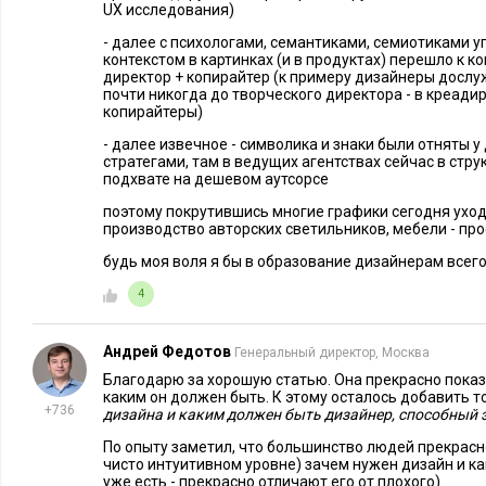
UX исследования)
- далее с психологами, семантиками, семиотиками у
контекстом в картинках (и в продуктах) перешло к к
директор + копирайтер (к примеру дизайнеры дослу
почти никогда до творческого директора - в креади
копирайтеры)
- далее извечное - символика и знаки были отняты 
стратегами, там в ведущих агентствах сейчас в стру
подхвате на дешевом аутсорсе
поэтому покрутившись многие графики сегодня уходя
производство авторских светильников, мебели - пр
будь моя воля я бы в образование дизайнерам всего
4
Андрей Федотов
Генеральный директор, Москва
Благодарю за хорошую статью. Она прекрасно пока
каким он должен быть. К этому осталось добавить т
+736
дизайна и каким должен быть дизайнер, способный 
По опыту заметил, что большинство людей прекрасн
чисто интуитивном уровне) зачем нужен дизайн и ка
уже есть - прекрасно отличают его от плохого).