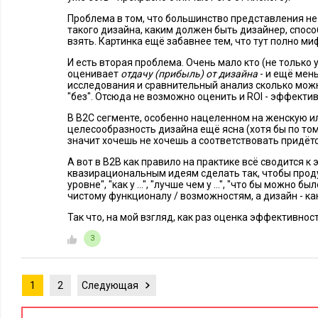
Проблема в том, что большинство представления не 
такого дизайна, каким должен быть дизайнер, спосо
взять. Картинка ещё забавнее тем, что тут полно ми
И есть вторая проблема. Очень мало кто (не только у
оценивает
отдачу (прибыль) от дизайна
- и ещё мен
исследования и сравнительный анализ сколько можн
"без". Отсюда не возможно оценить и ROI - эффекти
В B2C сегменте, особенно нацеленном на женскую 
целесообразность дизайна ещё ясна (хотя бы по тому
значит хочешь не хочешь а соответствовать придётся
А вот в B2B как правило на практике всё сводится к 
квазирациональным идеям сделать так, чтобы проду
уровне", "как у ...", "лучше чем у ...", "что бы можно бы
чистому функционалу / возможностям, а дизайн - ка
Так что, на мой взгляд, как раз оценка эффективнос
3
1
2
Следующая