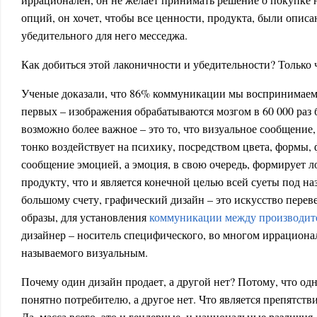
опций, он хочет, чтобы все ценности, продукта, были опис
убедительного для него месседжа.
Как добиться этой лаконичности и убедительности? Только 
Ученые доказали, что 86% коммуникации мы воспринимаем 
первых – изображения обрабатываются мозгом в 60 000 раз б
возможно более важное – это то, что визуальное сообщение,
тонко воздействует на психику, посредством цвета, формы, ф
сообщение эмоцией, а эмоция, в свою очередь, формирует л
продукту, что и является конечной целью всей суеты под н
большому счету, графический дизайн – это искусство перев
образы, для установления
коммуникации между производите
дизайнер – носитель специфического, во многом иррацион
называемого визуальным.
Почему один дизайн продает, а другой нет? Потому, что од
понятно потребителю, а другое нет. Что является препятст
Да, масса всего, это и гендерные, и национальные различия,