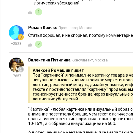
логических убеждений.
1
Роман Крячко
Профессор, Москва
Статья хорошая, и не спорная, поэтому комментарие
+2523
2
Валентина Путилина
Консультант, Москва
Алексей Ромашин
пишет:
Под "картинкой" я понимал не картинку товара в ч
+7657
визуальное высказывание в рамках маркетингово
логотип, рекламный модуль, дизайн упаковки, инф
тексте я противопоставлял "картинку" продающему 
транслирует ценности бренда через визуальные об
логических убеждений.
"Картинка" - любая картинка или визуальный образ 
внимание посетителя больше, чем текст с логическ
правы - известно что информация только прочитанн
10-15% , а с образной визуализацией на 50%.
А в отношении комментария выше; я сначала так и п