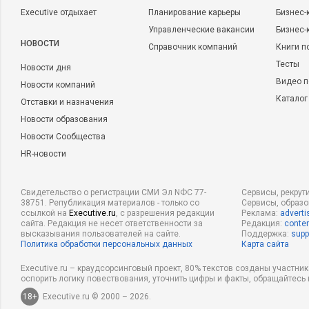
Executive отдыхает
Планирование карьеры
Бизнес-
Управленческие вакансии
Бизнес-
НОВОСТИ
Справочник компаний
Книги п
Тесты
Новости дня
Видео п
Новости компаний
Каталог
Отставки и назначения
Новости образования
Новости Сообщества
HR-новости
Свидетельство о регистрации СМИ Эл NФС 77-
Сервисы, рекрут
38751. Републикация материалов - только со
Сервисы, образ
ссылкой на
Executive.ru
, с разрешения редакции
Реклама:
adverti
сайта. Редакция не несет ответственности за
Редакция:
conten
высказывания пользователей на сайте.
Поддержка:
supp
Политика обработки персональных данных
Карта сайта
Executive.ru – краудсорсинговый проект, 80% текстов созданы участни
оспорить логику повествования, уточнить цифры и факты, обращайтесь 
18+
Executive.ru © 2000 – 2026.